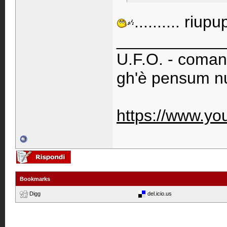
.......... riupup
____________
U.F.O. - comand
gh'è pensum n
https://www.y
Bookmarks
Digg
del.icio.us