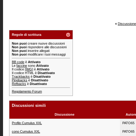
«
Discussione
Regole di scrittura
Non puoi
creare nuove discussioni
Non puoi
rispondere alle discussioni
Non puoi
inserire allegati
Non puoi
modificare i tuoi messaggi
BB code
è
Attivato
Le
faccine
sono
Attivato
Il codice
[IMG]
è
Attivato
Il codice HTML è
Disattivato
Trackbacks
è
Disattivato
Pingbacks
è
Disattivato
Refbacks
è
Disattivato
Regolamento Forum
Discussioni simili
Discussione
Autor
Profilo Cumulus XXL
PATO65
cono Cumulus XXL
PATO65