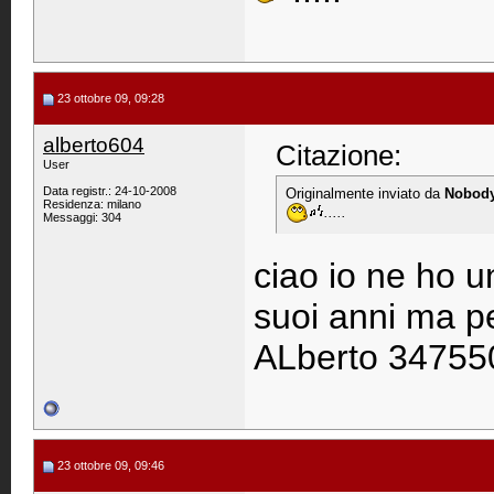
23 ottobre 09, 09:28
alberto604
Citazione:
User
Data registr.: 24-10-2008
Originalmente inviato da
Nobod
Residenza: milano
.....
Messaggi: 304
ciao io ne ho u
suoi anni ma p
ALberto 3475
23 ottobre 09, 09:46