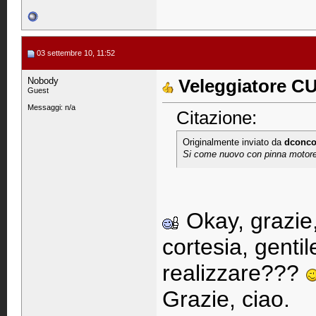
03 settembre 10, 11:52
Nobody
Veleggiatore 
Guest
Messaggi: n/a
Citazione:
Originalmente inviato da
dconc
Si come nuovo con pinna motor
Okay, grazie,
cortesia, gent
realizzare???
Grazie, ciao.