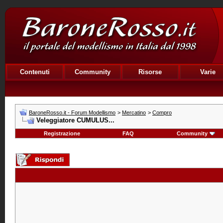
Contenuti
Community
Risorse
Varie
BaroneRosso.it - Forum Modellismo
>
Mercatino
>
Compro
Veleggiatore CUMULUS...
Registrazione
FAQ
Community