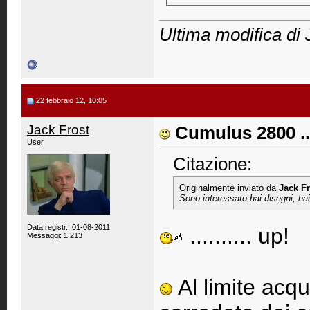
Ultima modifica di 
22 febbraio 12, 10:05
Jack Frost
Cumulus 2800 ..
User
Citazione:
Originalmente inviato da
Jack Fr
Sono interessato hai disegni, hai
Data registr.: 01-08-2011
.......... up!
Messaggi: 1.213
Al limite acqu