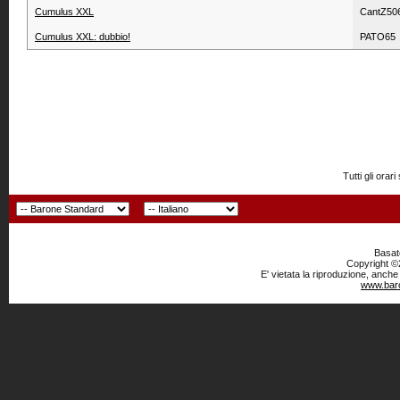
Cumulus XXL
CantZ50
Cumulus XXL: dubbio!
PATO65
Tutti gli or
Basato
Copyright ©2
E' vietata la riproduzione, anche
www.baro