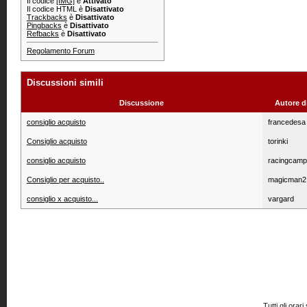
Il codice
[IMG]
è
Attivato
Il codice HTML è
Disattivato
Trackbacks
è
Disattivato
Pingbacks
è
Disattivato
Refbacks
è
Disattivato
Regolamento Forum
Discussioni simili
Discussione
Autore d
consiglio acquisto
francedesa
Consiglio acquisto
torinki
consiglio acquisto
racingcamp
Consiglio per acquisto..
magicman2
consiglio x acquisto...
vargard
Tutti gli or