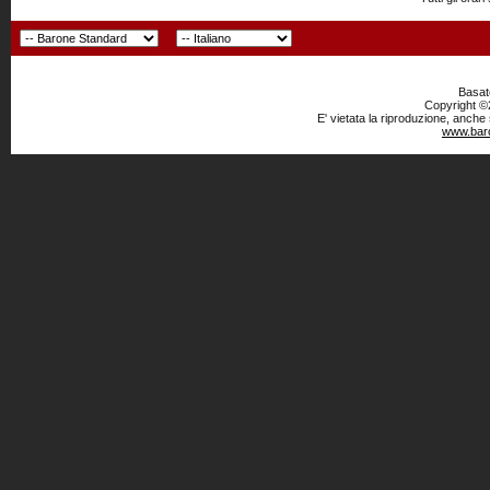
Basato
Copyright ©2
E' vietata la riproduzione, anche
www.baro