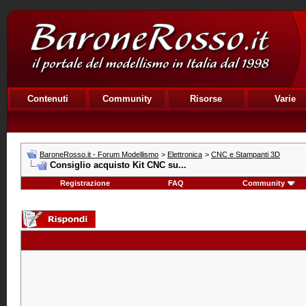
Contenuti
Community
Risorse
Varie
BaroneRosso.it - Forum Modellismo
>
Elettronica
>
CNC e Stampanti 3D
Consiglio acquisto Kit CNC su...
Registrazione
FAQ
Community