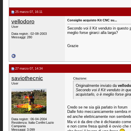
25 marzo 07, 16:11
vellodoro
Consiglio acquisto Kit CNC su...
User
Secondo voi il Kit venduto in questo
meglio forse girarci alla larga?
Data registr.: 02-08-2003
Messaggi: 280
Grazie
27 marzo 07, 14:34
saviothecnic
Citazione:
User
Originalmente inviato da
vellod
Secondo voi il Kit venduto in q
acquistarlo, o è meglio forse gira
Credo se ne sia già parlato in forum
Dalle foto meccanicamente sembra m
ed anche elettricamente non sembre
Data registr.: 06-04-2004
Ma vi è da dire che è dichiarato com
Residenza: Italia Confini Lazio
e non come fresa quindi è ovvio che n
Campania
Messaggi: 3.099