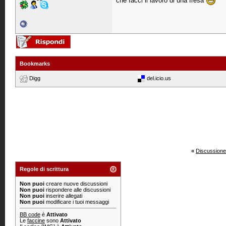
che facci il lavoro di una fresa
Bookmarks
Digg
del.icio.us
«
Discussione
Regole di scrittura
Non puoi
creare nuove discussioni
Non puoi
rispondere alle discussioni
Non puoi
inserire allegati
Non puoi
modificare i tuoi messaggi
BB code
è
Attivato
Le
faccine
sono
Attivato