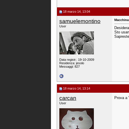
18 marzo 14, 13:04
samuelemontino
Macchina 
User
Desiderav
Sto usa
Sapreste
Data registr.: 19-10-2009
Residenza: jesolo
Messaggi: 827
18 marzo 14, 13:14
carcan
Prova a 
User