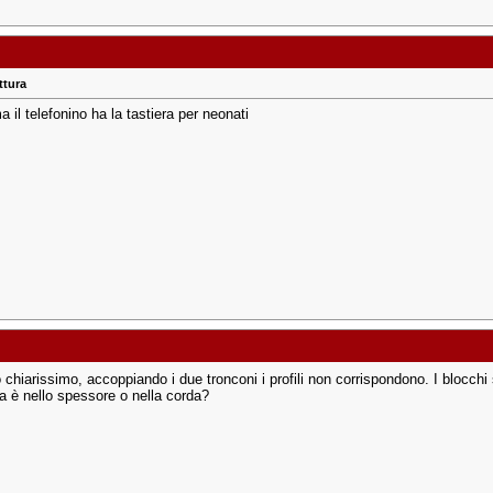
ittura
a il telefonino ha la tastiera per neonati
o chiarissimo, accoppiando i due tronconi i profili non corrispondono. I blocch
za è nello spessore o nella corda?