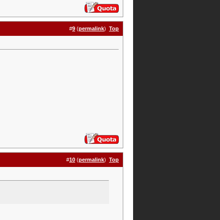
#
9
(
permalink
)
Top
#
10
(
permalink
)
Top