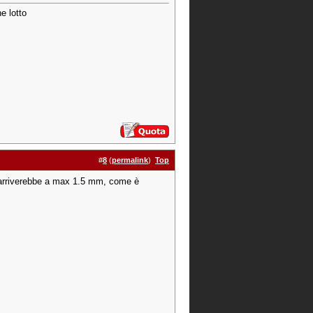
e lotto
#
8
(
permalink
)
Top
i arriverebbe a max 1.5 mm, come è