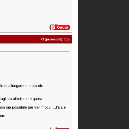
#
3
(
permalink
)
Top
olo di allungamento etc etc
tagliato all'interno è quasi
e...
 sia possibile per vari motivi....l'ala è
tto....