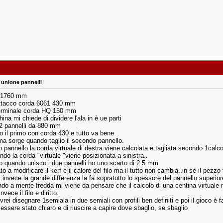
unione pannelli
 1760 mm
attacco corda 6061 430 mm
terminale corda HQ 150 mm
na mi chiede di dividere l'ala in è ue parti
2 pannelli da 880 mm
o il primo con corda 430 e tutto va bene
ema sorge quando taglio il secondo pannello.
o pannello la corda virtuale di destra viene calcolata e tagliata secondo 1calc
do la corda "virtuale "viene posizionata a sinistra..
o quando unisco i due pannelli ho uno scarto di 2.5 mm
o a modificare il kerf e il calore del filo ma il tutto non cambia..in se il pezzo 
..invece la grande differenza la fa sopratutto lo spessore del pannello superior
o a mente fredda mi viene da pensare che il calcolo di una centina virtuale non
nvece il filo e diritto.
rei disegnare 1semiala in due semiali con profili ben definiti e poi il gioco è fa
essere stato chiaro e di riuscire a capire dove sbaglio, se sbaglio