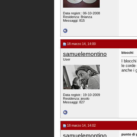
Data registr.: 06-10-2008
Residenza: Brianza
Messaggi: 815
18 marzo 14, 14:00
samuelemontino
blocchi
User
I blocch
le corde
anche i g
Data registr.: 19-10-2009
Residenza: jesolo
Messaggi: 827
18 marzo 14, 14:02
samuelemontino
punto di 