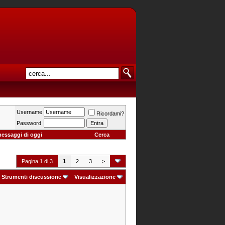
Username
Ricordami?
Password
messaggi di oggi
Cerca
Pagina 1 di 3
1
2
3
>
Strumenti discussione
Visualizzazione