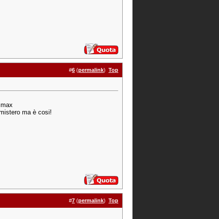
#
6
(
permalink
)
Top
5 max
1mistero ma è cosi!
#
7
(
permalink
)
Top