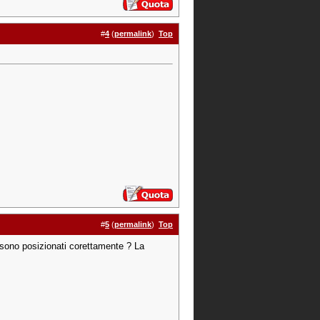
#
4
(
permalink
)
Top
#
5
(
permalink
)
Top
i sono posizionati corettamente ? La