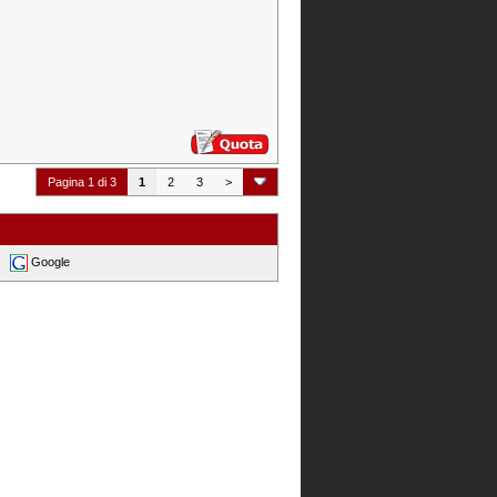
Pagina 1 di 3
1
2
3
>
Google