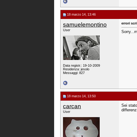
18 marzo 14, 13:46
samuelemontino
errori scr
User
Sorry...m
Data registr.: 19-10-2009
Residenza: jesolo
Messaggi: 827
18 marzo 14, 13:50
carcan
Sei stat
differen
User