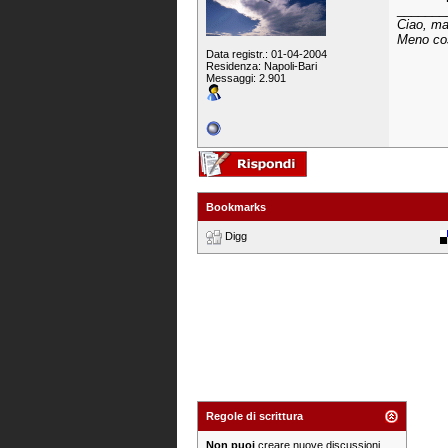
_______
Ciao, ma
Meno co
Data registr.: 01-04-2004
Residenza: Napoli-Bari
Messaggi: 2.901
Bookmarks
Digg
Regole di scrittura
Non puoi
creare nuove discussioni