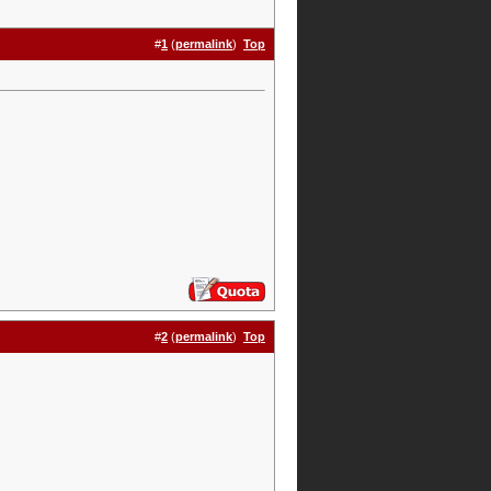
#
1
(
permalink
)
Top
#
2
(
permalink
)
Top