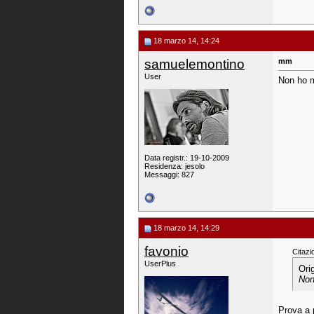
18 marzo 14, 14:24
samuelemontino
mm
User
Non ho m
Data registr.: 19-10-2009
Residenza: jesolo
Messaggi: 827
18 marzo 14, 14:29
favonio
Citazi
UserPlus
Ori
Non
Prova a p