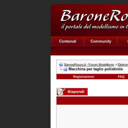
Contenuti
Community
BaroneRosso.it - Forum Modellismo
>
Elettro
Macchina per taglio polistirolo
Registrazione
FAQ