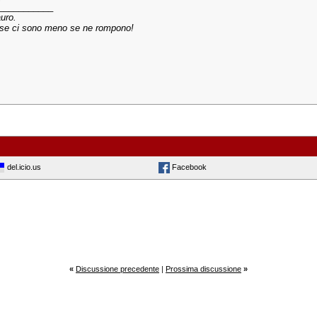
___________
uro.
se ci sono meno se ne rompono!
del.icio.us
Facebook
«
Discussione precedente
|
Prossima discussione
»