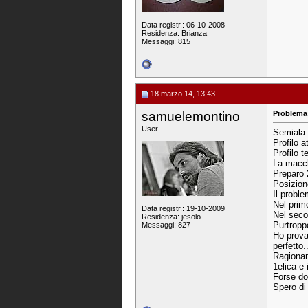
Data registr.: 06-10-2008
Residenza: Brianza
Messaggi: 815
18 marzo 14, 13:43
samuelemontino
Problema 
User
Semiala
Profilo 
Profilo 
La macchi
Preparo 
Posizion
Il probl
Nel prim
Data registr.: 19-10-2009
Nel secon
Residenza: jesolo
Purtropp
Messaggi: 827
Ho provat
perfetto.
Ragionand
1elica e i
Forse dov
Spero di 