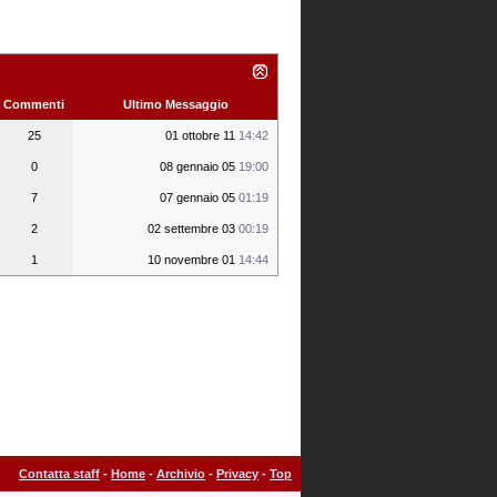
Commenti
Ultimo Messaggio
25
01 ottobre 11
14:42
0
08 gennaio 05
19:00
7
07 gennaio 05
01:19
2
02 settembre 03
00:19
1
10 novembre 01
14:44
Contatta staff
-
Home
-
Archivio
-
Privacy
-
Top