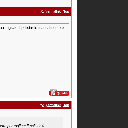
#
1
(
permalink
)
Top
er tagliare il polistirolo manualmente o
#
2
(
permalink
)
Top
a per tagliare il polistirolo