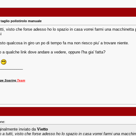
taglio polistirolo manuale
tti, visto che forse adesso ho lo spazio in casa vorrei farmi una macchinetta p
i
sto qualcosa in giro un po di tempo fa ma non riesco piu' a trovare niente.
 a qualche link dove andare a vedere, oppure l'ha gia' fatta?
.
___________
pe Soaring
Team
one:
ginalmente inviato da
Vietto
o a tutti, visto che forse adesso ho lo spazio in casa vorrei farmi una macchinett