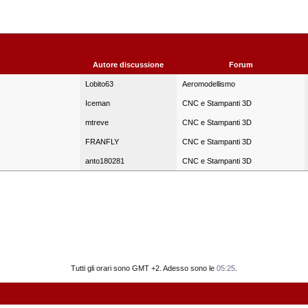
Autore discussione
Forum
Lobito63
Aeromodellismo
Iceman
CNC e Stampanti 3D
mtreve
CNC e Stampanti 3D
FRANFLY
CNC e Stampanti 3D
anto180281
CNC e Stampanti 3D
Tutti gli orari sono GMT +2. Adesso sono le
05:25
.