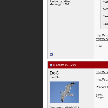
Residenza: Milano
man
Messaggi: 1.506
Ave
Qua
Gra
http://sp
http://x
Ciao
11 ottobre 06, 17:00
DoC
http://x
UserPlus
http://sp
Precedut
_______
Saluti,
Giorgio.
Data registr.: 05-09-2003