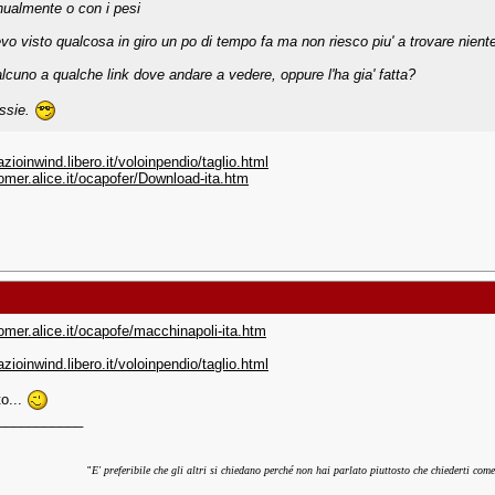
ualmente o con i pesi
vo visto qualcosa in giro un po di tempo fa ma non riesco piu' a trovare nient
lcuno a qualche link dove andare a vedere, oppure l'ha gia' fatta?
ssie.
azioinwind.libero.it/voloinpendio/taglio.html
oomer.alice.it/ocapofer/Download-ita.htm
oomer.alice.it/ocapofe/macchinapoli-ita.htm
azioinwind.libero.it/voloinpendio/taglio.html
o...
___________
"
E' preferibile che gli altri si chiedano perché non hai parlato piuttosto che chiederti come 