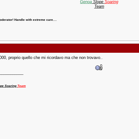
Genoa
Slope
Soaring
Team
derator! Handle with extreme care....
000, proprio quello che mi ricordavo ma che non trovavo..
___________
pe Soaring
Team