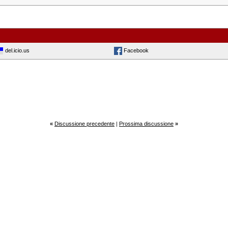
del.icio.us
Facebook
«
Discussione precedente
|
Prossima discussione
»