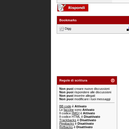
Bookmarks
Digg
Regole di scrittura
Non puoi
creare nuove discussioni
Non puoi
rispondere alle discussioni
Non puoi
inserire allegati
Non puoi
modificare i tuoi messaggi
BB code
è
Attivato
Le
faccine
sono
Attivato
Il codice
[IMG]
è
Attivato
Il codice HTML è
Disattivato
Trackbacks
è
Disattivato
Pingbacks
è
Disattivato
Refbacks
è
Disattivato