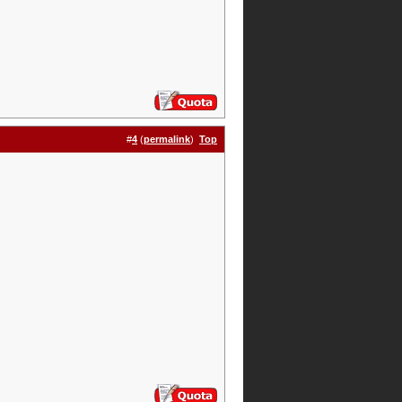
#
4
(
permalink
)
Top