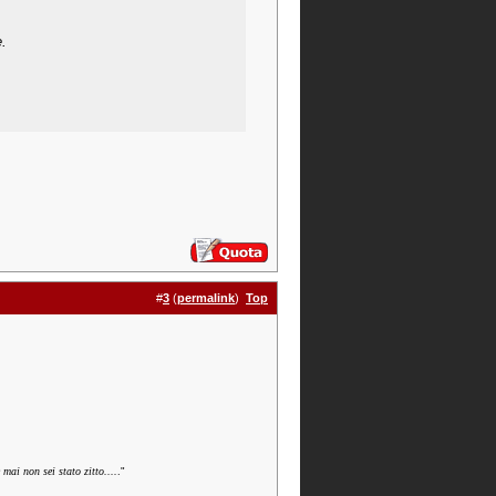
e.
#
3
(
permalink
)
Top
mai non sei stato zitto....
.
"