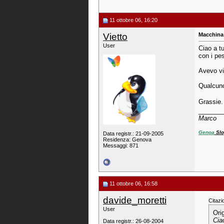
11 ottobre 06, 16:20
Vietto
Macchina 
User
Ciao a tu
con i pes
Avevo vi
Qualcuno
Grassie
_______
Marco
Genoa
Slo
Data registr.: 21-09-2005
Residenza: Genova
Messaggi: 871
11 ottobre 06, 16:58
davide_moretti
Citazi
User
Ori
Cia
Data registr.: 26-08-2004