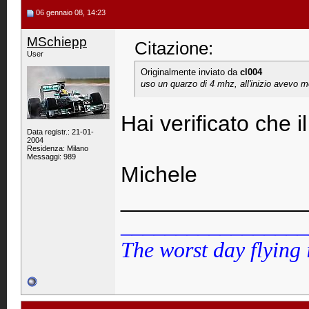
06 gennaio 08, 14:23
MSchiepp
Citazione:
User
Originalmente inviato da
cl004
uso un quarzo di 4 mhz, all'inizio avevo mo
Hai verificato che i
Data registr.: 21-01-
2004
Residenza: Milano
Messaggi: 989
Michele
_______________
_________________
The worst day flying 