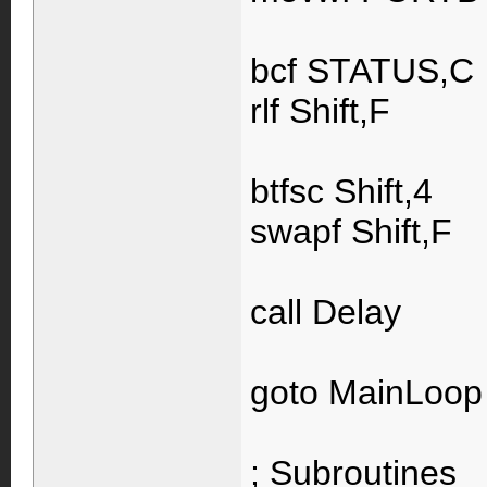
bcf STATUS,C
rlf Shift,F
btfsc Shift,4
swapf Shift,F
call Delay
goto MainLoop
; Subroutines