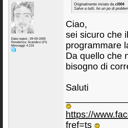
Originalmente inviato da
cl004
Salve a tutti, ho un po di proble
Ciao,
sei sicuro che 
Data registr.: 09-09-2005
programmare la
Residenza: Scandicci (FI)
Messaggi: 4.216
Da quello che m
bisogno di cor
Saluti
____________
https://www.f
fref=ts