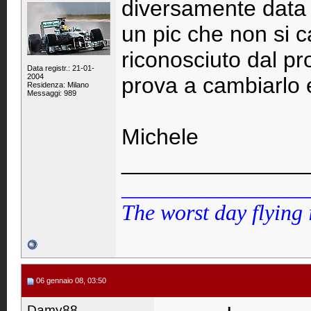
diversamente data 
un pic che non si 
riconosciuto dal 
Data registr.: 21-01-
2004
prova a cambiarlo 
Residenza: Milano
Messaggi: 989
Michele
_______________
_________________
The worst day flying 
06 gennaio 08, 03:50
Damy88