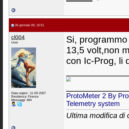
06 gennaio 08, 16:51
cl004
Si, programmo 
User
13,5 volt,non m
con Ic-Prog, l
____________
____________
Data registr.: 11-09-2007
ProtoMeter 2 By Pro
Residenza: Firenze
Messaggi: 484
Telemetry system
Ultima modifica di 