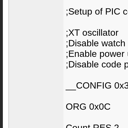
;Setup of PIC c
;XT oscillator
;Disable watch
;Enable power 
;Disable code p
__CONFIG 0x
ORG 0x0C
Count RES 2