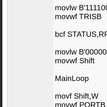
movlw B'11110
movwf TRISB
bcf STATUS,R
movlw B'00000
movwf Shift
MainLoop
movf Shift,W
movwf PORTB