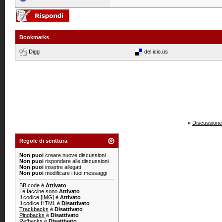
Bookmarks
Digg
del.icio.us
«
Discussione
Regole di scrittura
Non puoi
creare nuove discussioni
Non puoi
rispondere alle discussioni
Non puoi
inserire allegati
Non puoi
modificare i tuoi messaggi
BB code
è
Attivato
Le
faccine
sono
Attivato
Il codice
[IMG]
è
Attivato
Il codice HTML è
Disattivato
Trackbacks
è
Disattivato
Pingbacks
è
Disattivato
Refbacks
è
Disattivato