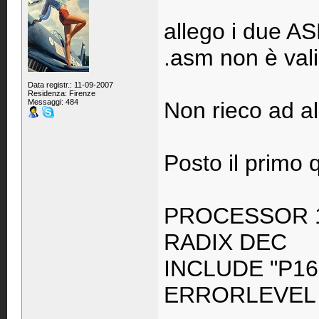
allego i due ASM
.asm non è val
Data registr.: 11-09-2007
Residenza: Firenze
Messaggi: 484
Non rieco ad all
Posto il primo 
PROCESSOR 
RADIX DEC
INCLUDE "P16
ERRORLEVEL 