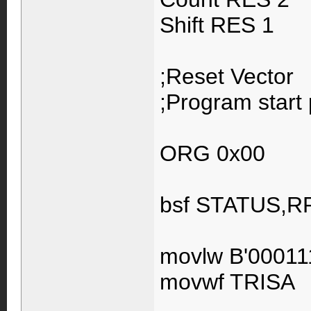
Shift RES 1
;Reset Vector
;Program start 
ORG 0x00
bsf STATUS,R
movlw B'00011
movwf TRISA