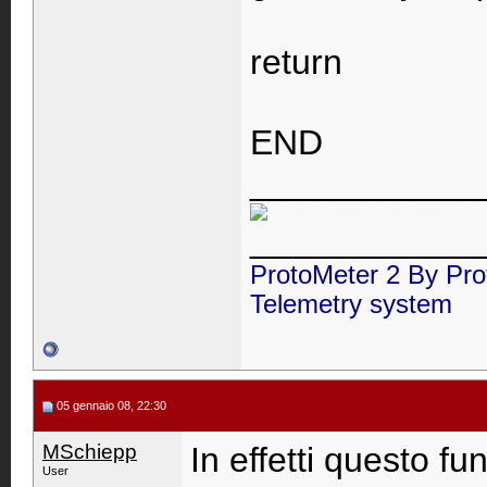
return
END
____________
____________
ProtoMeter 2 By Pro
Telemetry system
05 gennaio 08, 22:30
MSchiepp
In effetti questo f
User