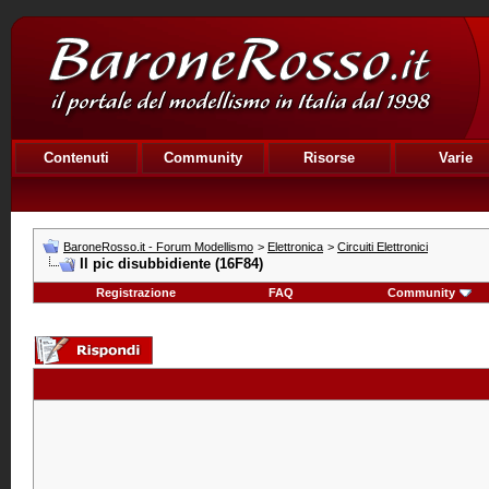
Contenuti
Community
Risorse
Varie
BaroneRosso.it - Forum Modellismo
>
Elettronica
>
Circuiti Elettronici
Il pic disubbidiente (16F84)
Registrazione
FAQ
Community