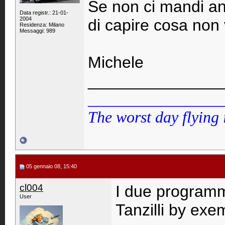
Se non ci mandi an
Data registr.: 21-01-
2004
di capire cosa non
Residenza: Milano
Messaggi: 989
Michele
_______________
_________________
The worst day flying 
05 gennaio 08, 15:40
cl004
I due programmi
User
Tanzilli by exe