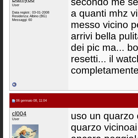
secondo me sei 
User
a quanti mhz v
Data registr.: 03-01-2008
Residenza: Albino (BG)
Messaggi: 60
messo vicino p
arrivi bella pul
dei pic ma... b
resetti... il wa
completament
06 gennaio 08, 11:04
cl004
uso un quarzo d
User
quarzo vicinoai