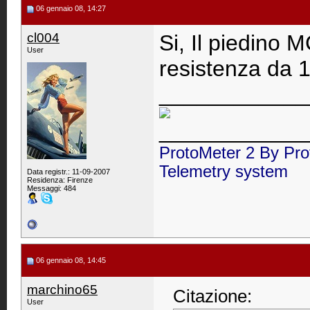
06 gennaio 08, 14:27
cl004
Si, Il piedino 
User
resistenza da 1
____________
____________
ProtoMeter 2 By Pro
Telemetry system
Data registr.: 11-09-2007
Residenza: Firenze
Messaggi: 484
06 gennaio 08, 14:45
marchino65
Citazione:
User