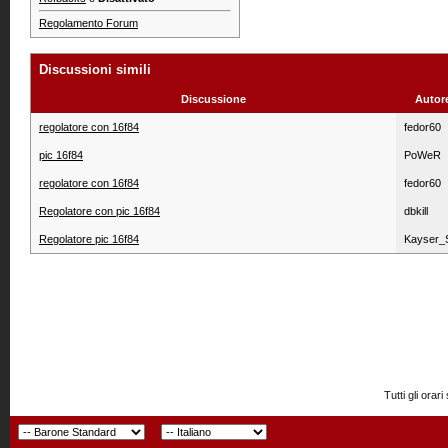
Regolamento Forum
Discussioni simili
Discussione
Autor
regolatore con 16f84
fedor60
pic 16f84
PoWeR
regolatore con 16f84
fedor60
Regolatore con pic 16f84
dbkill
Regolatore pic 16f84
Kayser_
Tutti gli or