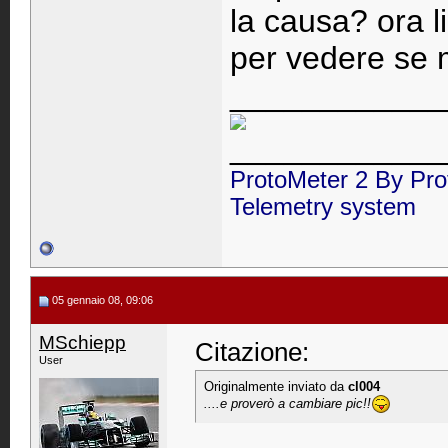
la causa? ora l
per vedere se m
____________
____________
ProtoMeter 2 By Pro
Telemetry system
05 gennaio 08, 09:06
MSchiepp
Citazione:
User
Originalmente inviato da
cl004
....e proverò a cambiare pic!!