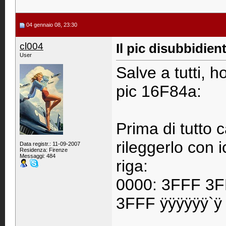
04 gennaio 08, 23:30
cl004
Il pic disubbidien
User
Salve a tutti, h
pic 16F84a:
Prima di tutto 
rileggerlo con 
Data registr.: 11-09-2007
Residenza: Firenze
Messaggi: 484
riga:
0000: 3FFF 3
3FFF ÿÿÿÿÿÿ`ÿ