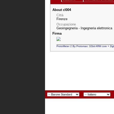
About cl004
Città
Firenze
Occupazione
Geoingegneria - Ingegneria elettronica
Firma
________________________________
ProtoMeter 2 By Protomax: 32bit ARM core + Zig