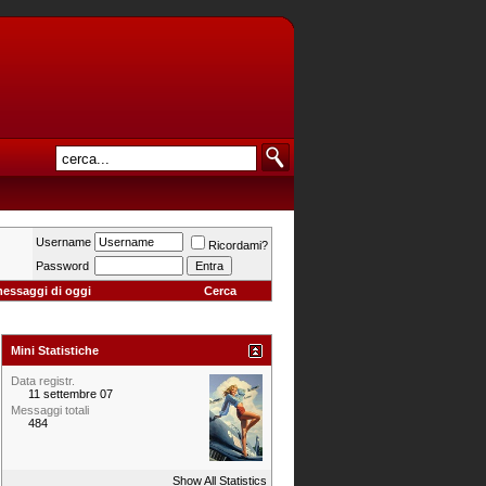
Username
Ricordami?
Password
messaggi di oggi
Cerca
Mini Statistiche
Data registr.
11 settembre 07
Messaggi totali
484
Show All Statistics