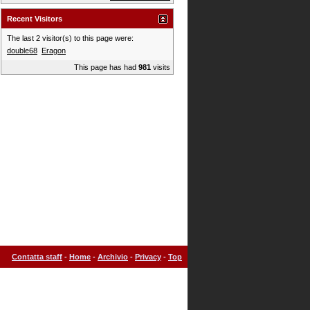
Recent Visitors
The last 2 visitor(s) to this page were:
double68
Eragon
This page has had
981
visits
Contatta staff
-
Home
-
Archivio
-
Privacy
-
Top