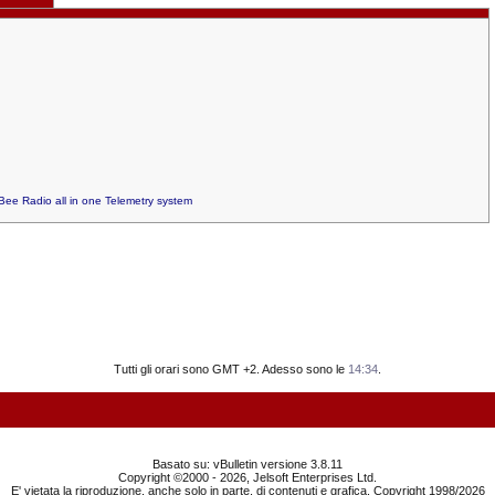
Bee Radio all in one Telemetry system
Tutti gli orari sono GMT +2. Adesso sono le
14:34
.
Basato su: vBulletin versione 3.8.11
Copyright ©2000 - 2026, Jelsoft Enterprises Ltd.
E' vietata la riproduzione, anche solo in parte, di contenuti e grafica. Copyright 1998/2026