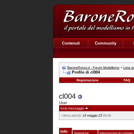
Contenuti
Community
BaroneRosso.it - Forum Modellismo
>
Lista ut
Profilo di cl004
Registrazione
FAQ
cl004
User
Invia messaggio
Ultima attività:
14 maggio 23
00:08
Info
Statistiche
Informazioni di contatto