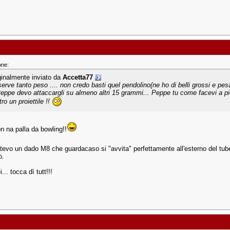
one:
ginalmente inviato da
Accetta77
serve tanto peso .... non credo basti quel pendolino(ne ho di belli grossi e pe
Peppe devo attaccargli su almeno altri 15 grammi... Peppe tu come facevi a pi
ro un proiettile !!
n na palla da bowling!!
tevo un dado M8 che guardacaso si "avvita" perfettamente all'esterno del tubetto
o.
... tocca dì tutt!!!