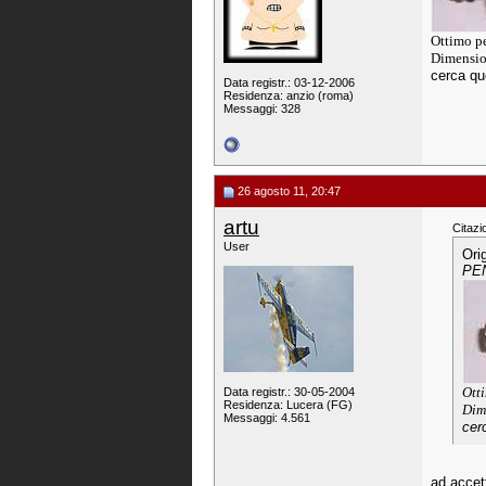
O
ttimo p
Dimensio
cerca qu
Data registr.: 03-12-2006
Residenza: anzio (roma)
Messaggi: 328
26 agosto 11, 20:47
artu
Citazi
User
Ori
PE
O
tt
Data registr.: 30-05-2004
Residenza: Lucera (FG)
Dim
Messaggi: 4.561
cer
ad accetta