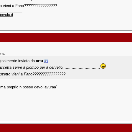
to vieni a Fano????????????????
___________
nvolo.it
one:
ginalmente inviato da
artu
ccetta serve il piombo per il cervello................................
uzetto vieni a Fano????????????????
 ma proprio n posso devo lavuraa'