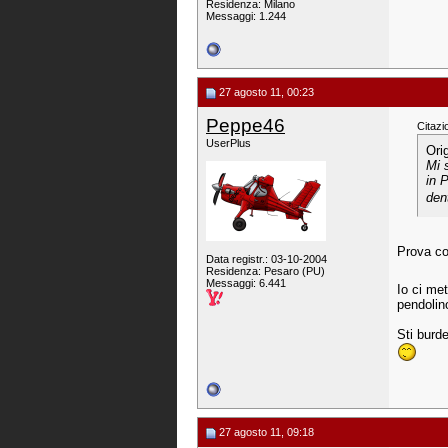
Residenza: Milano
Messaggi: 1.244
27 agosto 11, 00:23
Peppe46
Citazi
UserPlus
Ori
Mi 
in 
dent
Prova co
Data registr.: 03-10-2004
Residenza: Pesaro (PU)
Messaggi: 6.441
Io ci met
pendolin
Sti burdei
27 agosto 11, 09:18