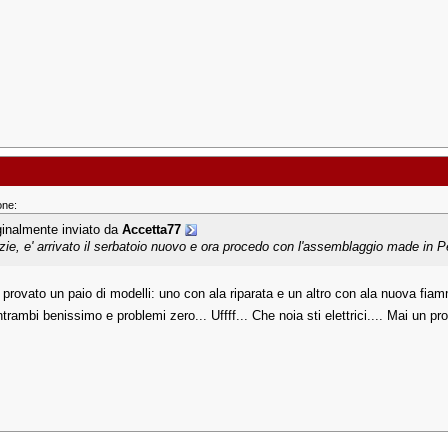
one:
ginalmente inviato da
Accetta77
zie, e' arrivato il serbatoio nuovo e ora procedo con l'assemblaggio made in
ho provato un paio di modelli: uno con ala riparata e un altro con ala nuova fi
rambi benissimo e problemi zero... Uffff... Che noia sti elettrici.... Mai un pr