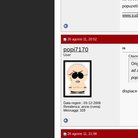
popuzet
_______
www.sudi
26 agosto 11, 20:52
popi7170
re
User
Citazi
Ori
ad a
pop
dispiace
Data registr.: 03-12-2006
Residenza: anzio (roma)
Messaggi: 328
26 agosto 11, 21:08