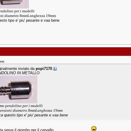
endolino per i modelli
ni:
diametro 8mm
Lunghezza 19mm
esto tipo e' piu' pesante e vaa bene
one:
ginalmente inviato da
popi7170
NDOLINO IN METALLO
imo pendolino per i modelli
ensioni:
diametro 8mm
Lunghezza 19mm
ca questo tipo e' piu' pesante e vaa bene
 serve il piombo per il cervello................................