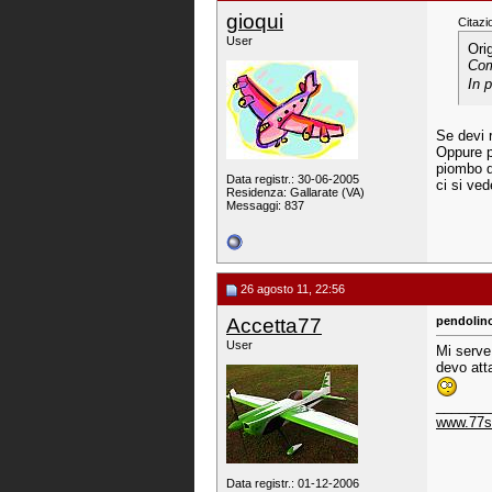
gioqui
Citazi
User
Ori
Com
In p
Se devi 
Oppure p
piombo d
Data registr.: 30-06-2005
ci si ve
Residenza: Gallarate (VA)
Messaggi: 837
26 agosto 11, 22:56
Accetta77
pendolin
User
Mi serve
devo atta
_______
www.77st
Data registr.: 01-12-2006