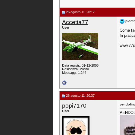
26 agosto 11, 20:17
Accetta77
piomb
User
Come fac
In pratic
_______
www.77st
Data registr.: 01-12-2006
Residenza: Milano
Messaggi: 1.244
26 agosto 11, 20:37
popi7170
pendolin
User
PENDOL