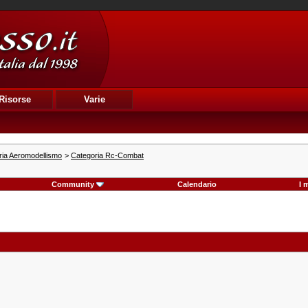
Risorse
Varie
ria Aeromodellismo
>
Categoria Rc-Combat
Community
Calendario
I 