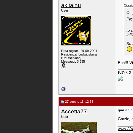
akitainu
Citazi
User
Ori
Pro
Io 
infi
Sti 
Data registr.: 29-09-2004
Residenza: Ludwigsburg
(Deutschland)
Messaggi: 3.335
Ehh!!! Vi
_______
No CU
27 agosto 11, 12:53
Accetta77
grazie !!!
User
Grazie, 
_______
www.77st