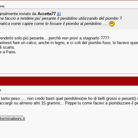
one:
ginalmente inviato da
Accetta77
e faccio a rendere piu' pesante il pendolino utilizzando del piombo ?
ratica vorrei capire come lo fissare il piombo al pendolino .....
renderlo solo più pesante....perchè non provi a stagnarlo ????
otresti fare un calco, anche in legno, e ci coli del piombo fuso, lo facevo qua
i scarto.
de a Fano.
o
 tanto peso .... non credo basti quel pendolino(ne ho di belli grossi e pesant
ccargli su almeno altri 15 grammi... Peppe tu come facevi a piombizzare il pend
___________
erminalegni.it