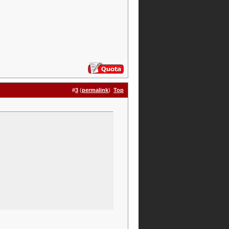
#
3
(
permalink
)
Top