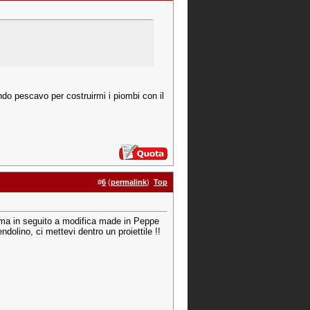
ndo pescavo per costruirmi i piombi con il
#
6
(
permalink
)
Top
i) ma in seguito a modifica made in Peppe
olino, ci mettevi dentro un proiettile !!