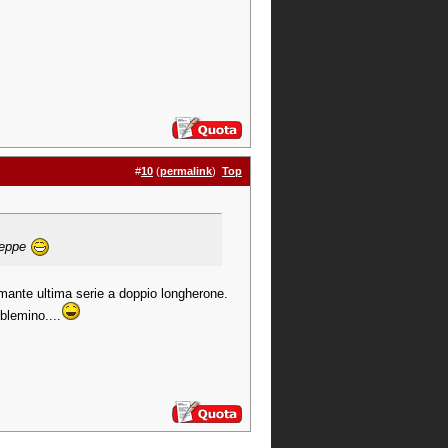
#
10
(
permalink
)
Top
 Peppe
ammante ultima serie a doppio longherone.
oblemino....