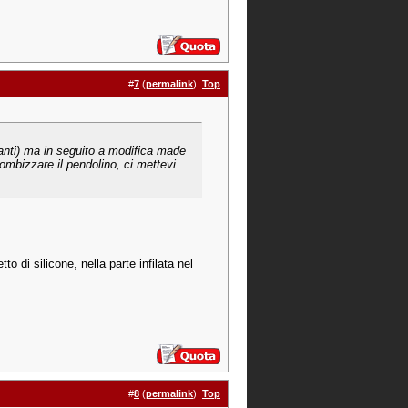
#
7
(
permalink
)
Top
santi) ma in seguito a modifica made
ombizzare il pendolino, ci mettevi
 di silicone, nella parte infilata nel
#
8
(
permalink
)
Top