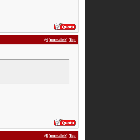
#
4
(
permalink
)
Top
#
5
(
permalink
)
Top