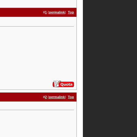
#
1
(
permalink
)
Top
#
2
(
permalink
)
Top