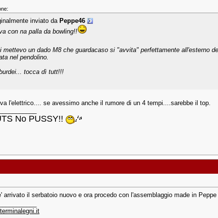
one:
ginalmente inviato da
Peppe46
va con na palla da bowling!!
ci mettevo un dado M8 che guardacaso si "avvita" perfettamente all'esterno del 
lata nel pendolino.
burdei... tocca dì tutt!!!
va l'elettrico.... se avessimo anche il rumore di un 4 tempi....sarebbe il top.
___________
TS No PUSSY!!
e' arrivato il serbatoio nuovo e ora procedo con l'assemblaggio made in Pepp
___________
erminalegni.it