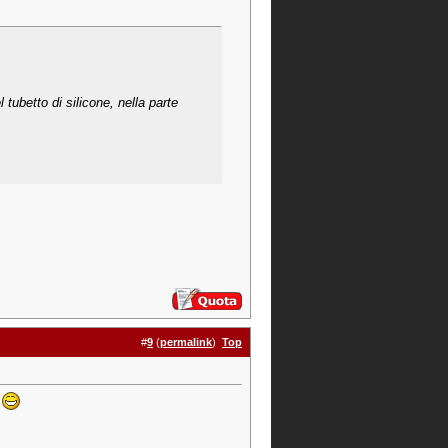
tubetto di silicone, nella parte
#
9
(
permalink
)
Top
e