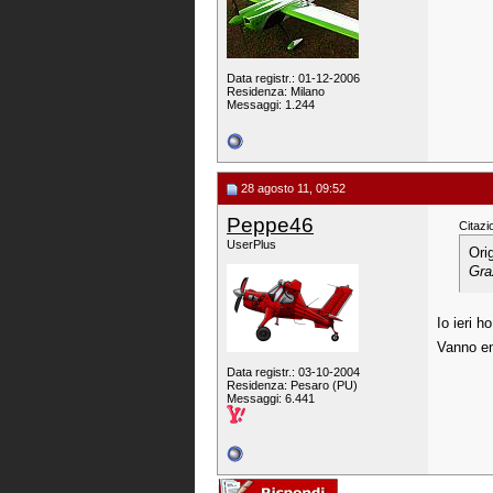
Data registr.: 01-12-2006
Residenza: Milano
Messaggi: 1.244
28 agosto 11, 09:52
Peppe46
Citazi
UserPlus
Ori
Gra
Io ieri 
Vanno ent
Data registr.: 03-10-2004
Residenza: Pesaro (PU)
Messaggi: 6.441