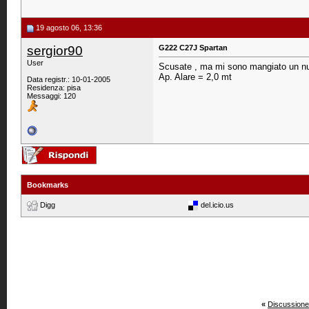
19 agosto 06, 13:36
sergior90
G222 C27J Spartan
User
Scusate , ma mi sono mangiato un nu
Ap. Alare = 2,0 mt
Data registr.: 10-01-2005
Residenza: pisa
Messaggi: 120
Bookmarks
Digg
del.icio.us
«
Discussione