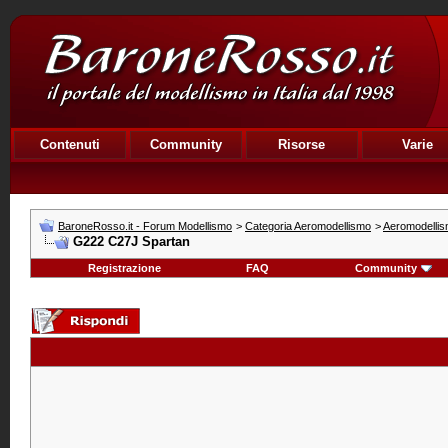
Contenuti
Community
Risorse
Varie
BaroneRosso.it - Forum Modellismo
>
Categoria Aeromodellismo
>
Aeromodelli
G222 C27J Spartan
Registrazione
FAQ
Community