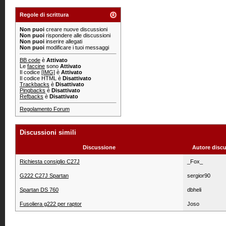
Regole di scrittura
Non puoi
creare nuove discussioni
Non puoi
rispondere alle discussioni
Non puoi
inserire allegati
Non puoi
modificare i tuoi messaggi
BB code
è
Attivato
Le
faccine
sono
Attivato
Il codice
[IMG]
è
Attivato
Il codice HTML è
Disattivato
Trackbacks
è
Disattivato
Pingbacks
è
Disattivato
Refbacks
è
Disattivato
Regolamento Forum
Discussioni simili
Discussione
Autore disc
Richiesta consiglio C27J
_Fox_
G222 C27J Spartan
sergior90
Spartan DS 760
dbheli
Fusoliera g222 per raptor
Joso