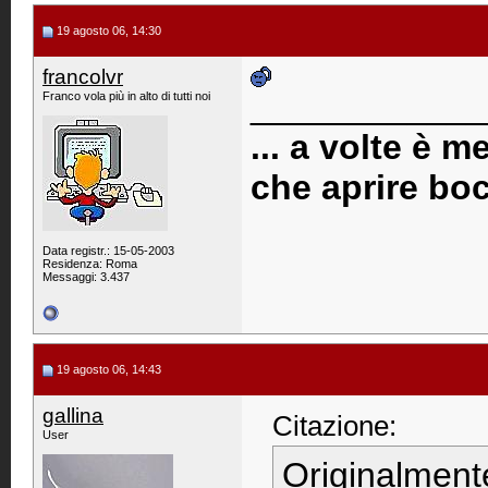
19 agosto 06, 14:30
francolvr
____________
Franco vola più in alto di tutti noi
... a volte è 
che aprire boc
Data registr.: 15-05-2003
Residenza: Roma
Messaggi: 3.437
19 agosto 06, 14:43
gallina
Citazione:
User
Originalment