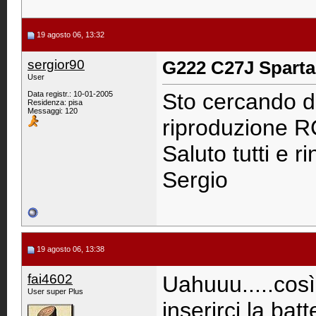
19 agosto 06, 13:32
sergior90
G222 C27J Spart
User
Sto cercando di
Data registr.: 10-01-2005
Residenza: pisa
Messaggi: 120
riproduzione RC
Saluto tutti e r
Sergio
19 agosto 06, 13:38
fai4602
Uahuuu.....così
User super Plus
inserirci la batt