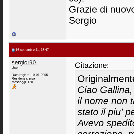
Grazie di nuov
Sergio
16 settembre 11, 13:47
sergior90
Citazione:
User
Data registr.: 10-01-2005
Originalment
Residenza: pisa
Messaggi: 120
Ciao Gallina,
il nome non ti
stato il piu' p
Avevo spedit