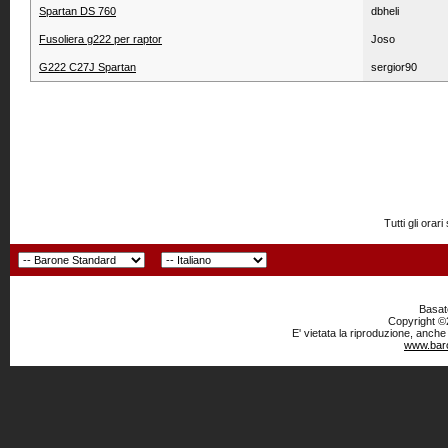
Spartan DS 760
dbheli
Fusoliera g222 per raptor
Joso
G222 C27J Spartan
sergior90
Tutti gli or
Basato
Copyright ©2
E' vietata la riproduzione, anche
www.baro