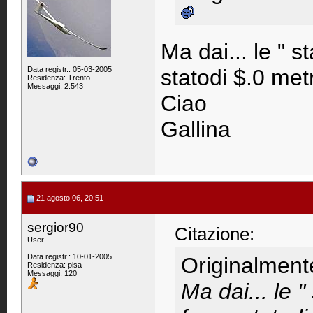
Ma dai... le " s
Data registr.: 05-03-2005
statodi $.0 me
Residenza: Trento
Messaggi: 2.543
Ciao
Gallina
21 agosto 06, 20:51
sergior90
Citazione:
User
Data registr.: 10-01-2005
Originalment
Residenza: pisa
Messaggi: 120
Ma dai... le 