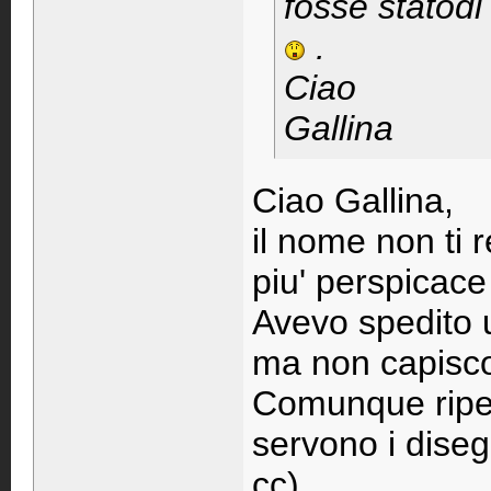
fosse statod
.
Ciao
Gallina
Ciao Gallina,
il nome non ti r
piu' perspicace d
Avevo spedito 
ma non capisco 
Comunque ripeto
servono i diseg
cc).