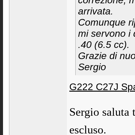
correzione, 
arrivata.
Comunque ripe
mi servono i 
.40 (6.5 cc).
Grazie di nu
Sergio
G222 C27J Spa
Sergio saluta t
escluso.