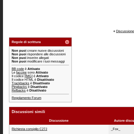
«
Discussione
Regole di scrittura
Non puoi
creare nuove discussioni
Non puoi
rispondere alle discussioni
Non puoi
inserire allegati
Non puoi
modificare i tuoi messaggi
BB code
è
Attivato
Le
faccine
sono
Attivato
Il codice
[IMG]
è
Attivato
Il codice HTML è
Disattivato
Trackbacks
è
Disattivato
Pingbacks
è
Disattivato
Refbacks
è
Disattivato
Regolamento Forum
Discussioni simili
Discussione
Autore disc
Richiesta consiglio C27J
_Fox_