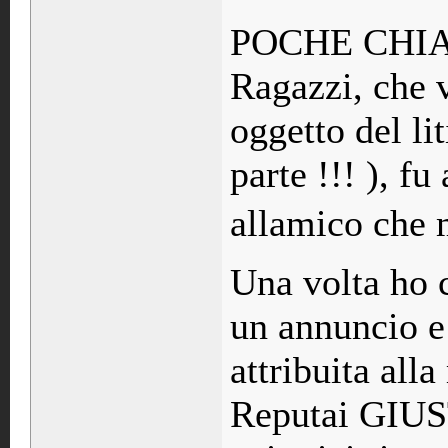
POCHE CHIA
Ragazzi, che v
oggetto del li
parte !!! ), f
allamico che 
Una volta ho 
un annuncio e
attribuita all
Reputai GIUS