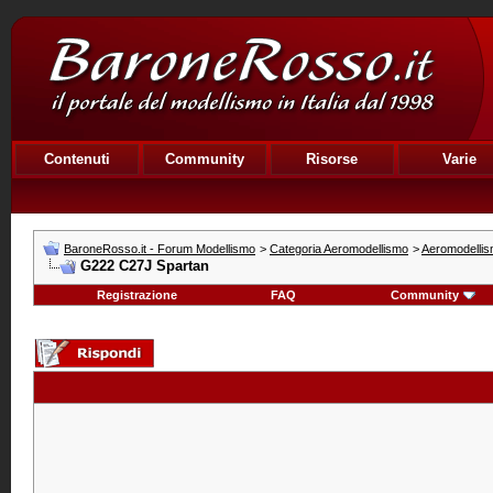
Contenuti
Community
Risorse
Varie
BaroneRosso.it - Forum Modellismo
>
Categoria Aeromodellismo
>
Aeromodelli
G222 C27J Spartan
Registrazione
FAQ
Community