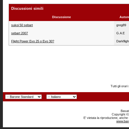
Discussioni simili
Discussione
Autor
sukoi 50 sebart
greg89
sebart 2007
G.A.E
Flight Power Evo 25 o Evo 30?
Darkfligh
Tutti gli or
Basato
Copyright ©2
E' vietata la riproduzione, anche
www.baro