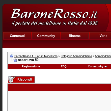
Contenuti
Community
Risorse
Varie
BaroneRosso.it - Forum Modellismo
>
Categoria Aeromodellismo
>
Aeromodelli
sebart evo 50
Registrazione
FAQ
Community