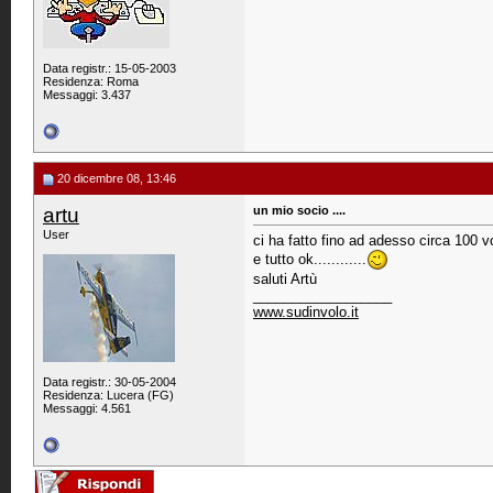
Data registr.: 15-05-2003
Residenza: Roma
Messaggi: 3.437
20 dicembre 08, 13:46
artu
un mio socio ....
User
ci ha fatto fino ad adesso circa 100 vo
e tutto ok............
saluti Artù
__________________
www.sudinvolo.it
Data registr.: 30-05-2004
Residenza: Lucera (FG)
Messaggi: 4.561