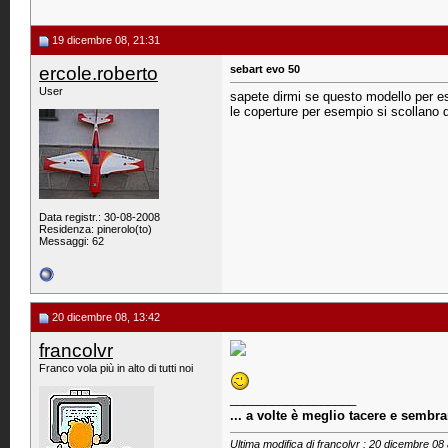
19 dicembre 08, 21:31
ercole.roberto
sebart evo 50
User
sapete dirmi se questo modello per es
le coperture per esempio si scollano d
Data registr.: 30-08-2008
Residenza: pinerolo(to)
Messaggi: 62
20 dicembre 08, 13:42
francolvr
Franco vola più in alto di tutti noi
__________________
... a volte è meglio tacere e sembr
Ultima modifica di francolvr : 20 dicembre 08 