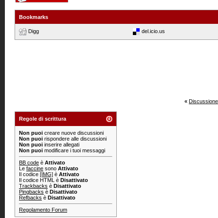
Bookmarks
Digg
del.icio.us
«
Discussione
Regole di scrittura
Non puoi
creare nuove discussioni
Non puoi
rispondere alle discussioni
Non puoi
inserire allegati
Non puoi
modificare i tuoi messaggi
BB code
è
Attivato
Le
faccine
sono
Attivato
Il codice
[IMG]
è
Attivato
Il codice HTML è
Disattivato
Trackbacks
è
Disattivato
Pingbacks
è
Disattivato
Refbacks
è
Disattivato
Regolamento Forum