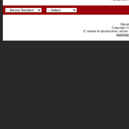
Basato
Copyright ©2
E' vietata la riproduzione, anche
www.baro