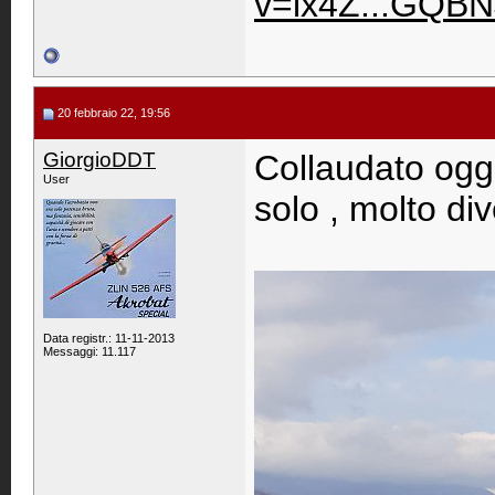
v=lx4Z...GQBN
20 febbraio 22, 19:56
GiorgioDDT
Collaudato ogg
User
solo , molto di
Data registr.: 11-11-2013
Messaggi: 11.117