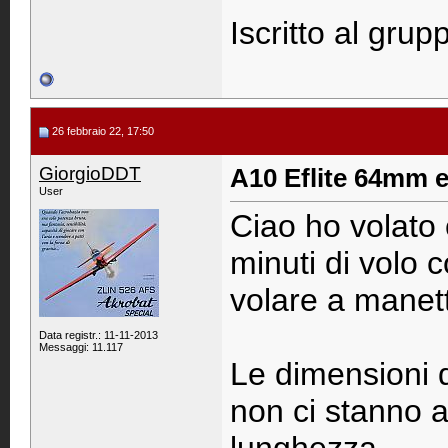
Iscritto al grup
26 febbraio 22, 17:50
GiorgioDDT
A10 Eflite 64mm 
User
Ciao ho volato 
minuti di volo 
volare a manett
Data registr.: 11-11-2013
Messaggi: 11.117
Le dimensioni d
non ci stanno a