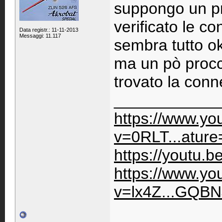
suppongo un pr
verificato le c
Data registr.: 11-11-2013
Messaggi: 11.117
sembra tutto o
ma un pò procc
trovato la conn
____________
https://www.y
v=0RLT...ature
https://youtu.
https://www.y
v=lx4Z...GQBN