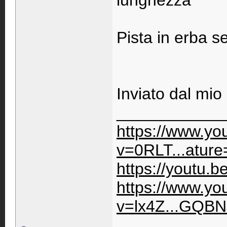
lunghezza
Pista in erba se
Inviato dal mio
____________
https://www.y
v=0RLT...ature
https://youtu.
https://www.y
v=lx4Z...GQBN