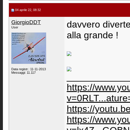
04 aprile 22, 08:32
GiorgioDDT
davvero divert
User
alla grande !
Data registr.: 11-11-2013
Messaggi: 11.117
____________
https://www.y
v=0RLT...ature
https://youtu.
https://www.y