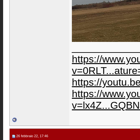
____________
https://www.y
v=0RLT...ature
https://youtu.
https://www.y
v=lx4Z...GQBN
26 febbraio 22, 17:46