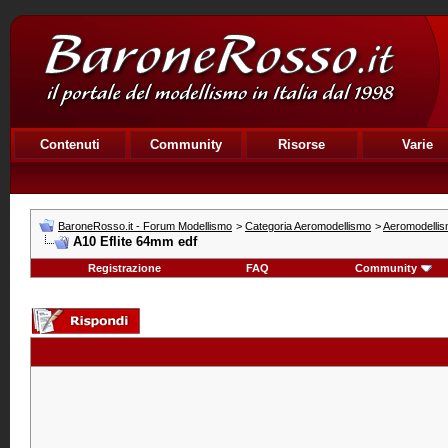
Contenuti
Community
Risorse
Varie
BaroneRosso.it - Forum Modellismo
>
Categoria Aeromodellismo
>
Aeromodellis
A10 Eflite 64mm edf
Registrazione
FAQ
Community