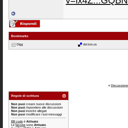
v=lx4Z...GQBN
Bookmarks
Digg
del.icio.us
«
Discussione
Regole di scrittura
Non puoi
creare nuove discussioni
Non puoi
rispondere alle discussioni
Non puoi
inserire allegati
Non puoi
modificare i tuoi messaggi
BB code
è
Attivato
Le
faccine
sono
Attivato