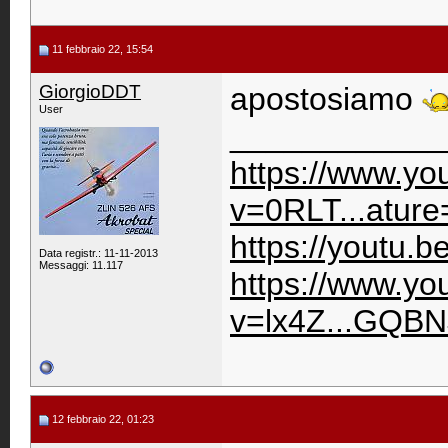
11 febbraio 22, 15:54
GiorgioDDT
apostosiamo
User
____________
https://www.y
v=0RLT...ature
https://youtu.
Data registr.: 11-11-2013
Messaggi: 11.117
https://www.y
v=lx4Z...GQBN
12 febbraio 22, 01:23