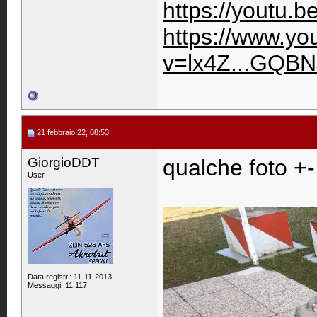
https://youtu.
https://www.y
v=lx4Z...GQBN
21 febbraio 22, 08:53
GiorgioDDT
qualche foto +- 
User
Data registr.: 11-11-2013
Messaggi: 11.117