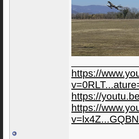
____________
https://www.y
v=0RLT...ature
https://youtu.
https://www.y
v=lx4Z...GQBN