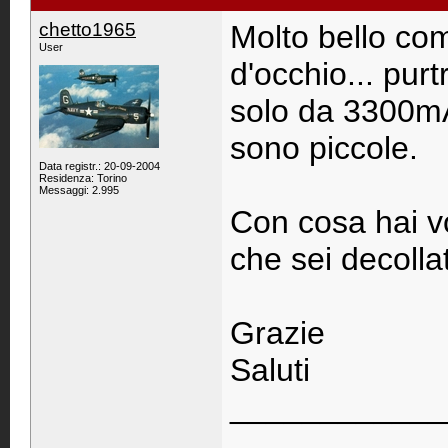
chetto1965
Molto bello com
User
d'occhio... pur
solo da 3300mA
sono piccole.
Data registr.: 20-09-2004
Residenza: Torino
Messaggi: 2.995
Con cosa hai vo
che sei decolla
Grazie
Saluti
____________