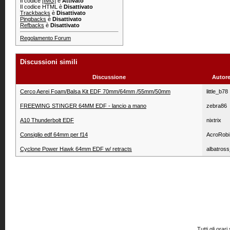
Il codice
[IMG]
è
Attivato
Il codice HTML è
Disattivato
Trackbacks
è
Disattivato
Pingbacks
è
Disattivato
Refbacks
è
Disattivato
Regolamento Forum
Discussioni simili
Discussione
Autore
Cerco Aerei Foam/Balsa Kit EDF 70mm/64mm /55mm/50mm
little_b78
FREEWING STINGER 64MM EDF - lancio a mano
zebra86
A10 Thunderbolt EDF
nixtrix
Consiglio edf 64mm per f14
AcroRobi
Cyclone Power Hawk 64mm EDF w/ retracts
albatross
Tutti gli or