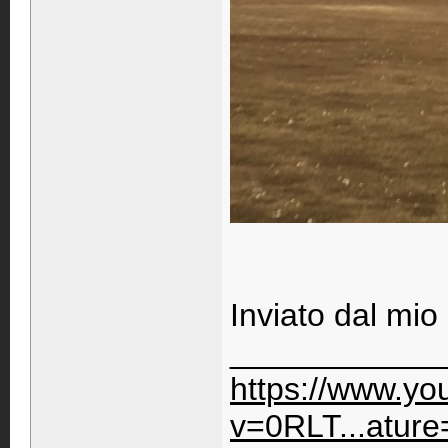
Inviato dal mio
____________
https://www.y
v=0RLT...ature