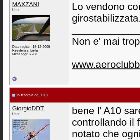
MAXZANI
Lo vendono con
User
girostabilizzata.
____________
Non e' mai trop
Data registr.: 18-12-2009
Residenza: biella
Messaggi: 6.288
www.aeroclubb
15 febbraio 22, 09:01
GiorgioDDT
bene l' A10 sa
User
controllando il 
notato che ogni 