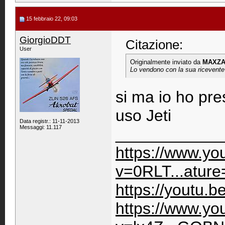
15 febbraio 22, 09:03
GiorgioDDT
Citazione:
User
Originalmente inviato da
MAXZA
Lo vendono con la sua ricevente 
si ma io ho pre
uso Jeti
Data registr.: 11-11-2013
Messaggi: 11.117
____________
https://www.y
v=0RLT...ature
https://youtu.
https://www.y