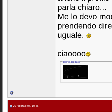
parla chiaro...
Me lo devo mod
prendendo diret
uguale.
ciaoooo
Icone allegate
20 febbraio 08, 10:46