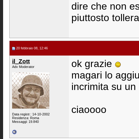
dire che non es
piuttosto toller
20 febbraio 08, 12:46
il_Zott
ok grazie
Adv Moderator
magari lo aggiu
incrimita su un 
ciaoooo
Data registr.: 14-10-2002
Residenza: Roma
Messaggi: 19.840