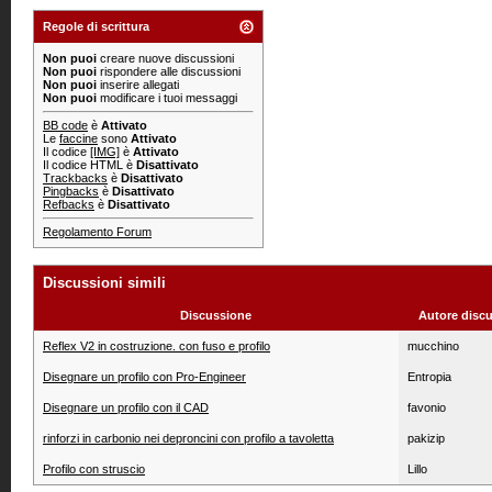
Regole di scrittura
Non puoi
creare nuove discussioni
Non puoi
rispondere alle discussioni
Non puoi
inserire allegati
Non puoi
modificare i tuoi messaggi
BB code
è
Attivato
Le
faccine
sono
Attivato
Il codice
[IMG]
è
Attivato
Il codice HTML è
Disattivato
Trackbacks
è
Disattivato
Pingbacks
è
Disattivato
Refbacks
è
Disattivato
Regolamento Forum
Discussioni simili
Discussione
Autore disc
Reflex V2 in costruzione. con fuso e profilo
mucchino
Disegnare un profilo con Pro-Engineer
Entropia
Disegnare un profilo con il CAD
favonio
rinforzi in carbonio nei deproncini con profilo a tavoletta
pakizip
Profilo con struscio
Lillo