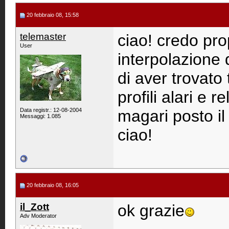
20 febbraio 08, 15:58
telemaster
ciao! credo pro
User
interpolazione
di aver trovato
profili alari e 
Data registr.: 12-08-2004
magari posto il 
Messaggi: 1.085
ciao!
20 febbraio 08, 16:05
il_Zott
ok grazie
Adv Moderator