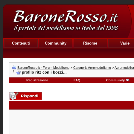
Contenuti
Community
Risorse
Varie
BaroneRosso.it - Forum Modellismo
>
Categoria Aeromodellismo
>
Aeromodellis
profilo ritz con i bozzi...
Registrazione
FAQ
Community