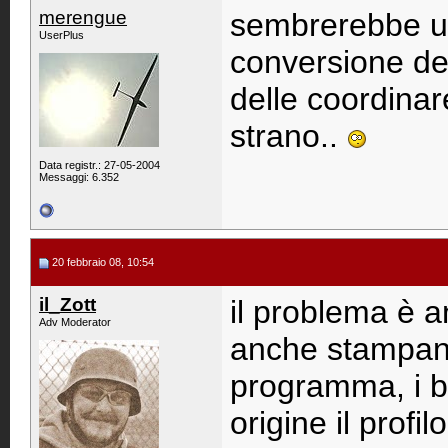
merengue
sembrerebbe un
UserPlus
conversione dei
delle coordina
strano..
Data registr.: 27-05-2004
Messaggi: 6.352
20 febbraio 08, 10:54
il_Zott
il problema è an
Adv Moderator
anche stampando
programma, i bo
origine il profi