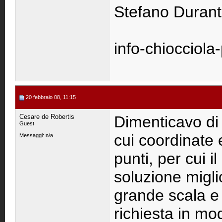
Stefano Duranti
info-chiocciola
20 febbraio 08, 11:15
Cesare de Robertis
Dimenticavo di d
Guest
cui coordinate 
Messaggi: n/a
punti, per cui 
soluzione migli
grande scala e 
richiesta in mo