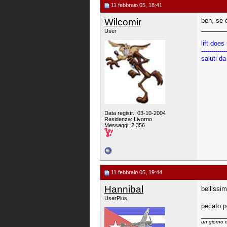
11 febbraio 05, 18:41
Wilcomir
beh, se è
_______
User
lift does
------------
saluti da
Data registr.: 03-10-2004
Residenza: Livorno
Messaggi: 2.356
11 febbraio 05, 19:44
Hannibal
bellissim
UserPlus
pecato pe
_______
un giorno m