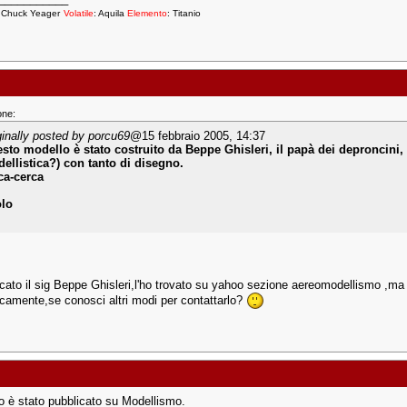
: Chuck Yeager
Volatile
: Aquila
Elemento
: Titanio
one:
ginally posted by porcu69
@15 febbraio 2005, 14:37
sto modello è stato costruito da Beppe Ghisleri, il papà dei deproncini,
ellistica?) con tanto di disegno.
ca-cerca
lo
rcato il sig Beppe Ghisleri,l'ho trovato su yahoo sezione aereomodellismo ,ma
camente,se conosci altri modi per contattarlo?
no è stato pubblicato su Modellismo.