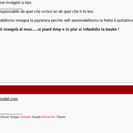
ne rivolgerti a loro.
___________
esponsabile de quel che scrivo no de quel che ti te lesi.
dellismo insegna la pazienza perché nell' aeromodellismo la fretta è portatrice
il insegnà al mus.....si piard timp e in plui si infastidis la bestie !
model.com
___________
: Chuck Yeager
Volatile
: Aquila
Elemento
: Titanio