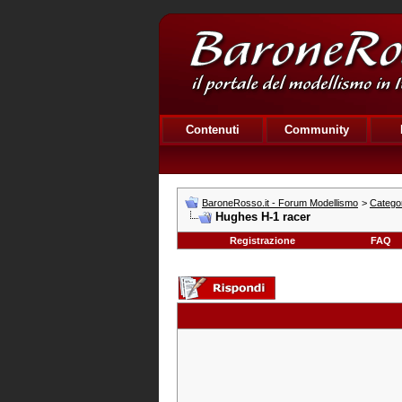
Contenuti
Community
BaroneRosso.it - Forum Modellismo
>
Catego
Hughes H-1 racer
Registrazione
FAQ