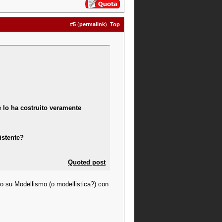
#
5
(
permalink
)
Top
 lo ha costruito veramente
istente?
Quoted post
to su Modellismo (o modellistica?) con