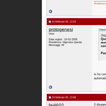
Tendenza
16 febbraio 05, 13:53
protogenesi
Citazi
User
Ori
Que
Data registr.: 10-02-2005
Residenza: Vigevano (pavia)
mod
Messaggi: 49
cer
Pao
io ho ce
automati
16 febbraio 05, 13:56
fai4602
Il diseg