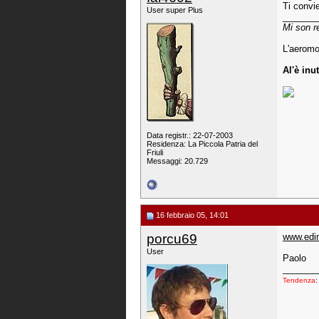
Ti convie
User super Plus
_______
Mi son r
L'aeromo
Al'è inut
Data registr.: 22-07-2003
Residenza: La Piccola Patria del
Friuli
Messaggi: 20.729
16 febbraio 05, 14:01
porcu69
www.edi
User
Paolo
_______
Tendenza