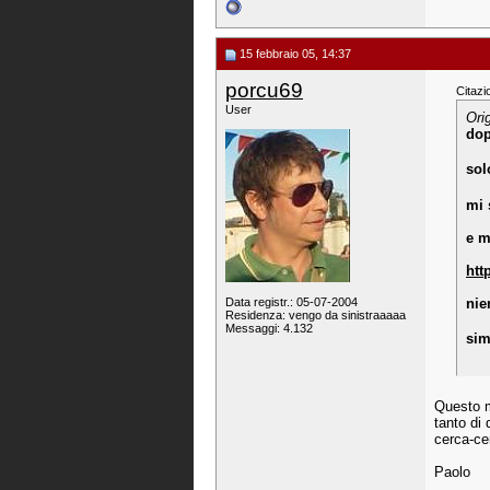
15 febbraio 05, 14:37
porcu69
Citazi
User
Ori
dop
sol
mi 
e m
htt
Data registr.: 05-07-2004
nie
Residenza: vengo da sinistraaaaa
Messaggi: 4.132
si
Questo m
tanto di 
cerca-ce
Paolo
_______