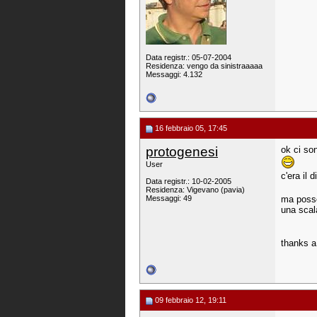
Data registr.: 05-07-2004
Residenza: vengo da sinistraaaaa
Messaggi: 4.132
16 febbraio 05, 17:45
protogenesi
ok ci so
User
c'era il
Data registr.: 10-02-2005
Residenza: Vigevano (pavia)
Messaggi: 49
ma posso
una scal
thanks a
09 febbraio 12, 19:11