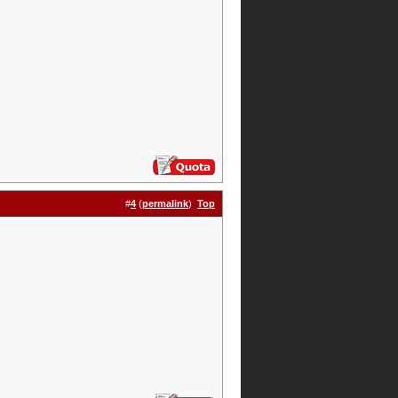
#
4
(
permalink
)
Top