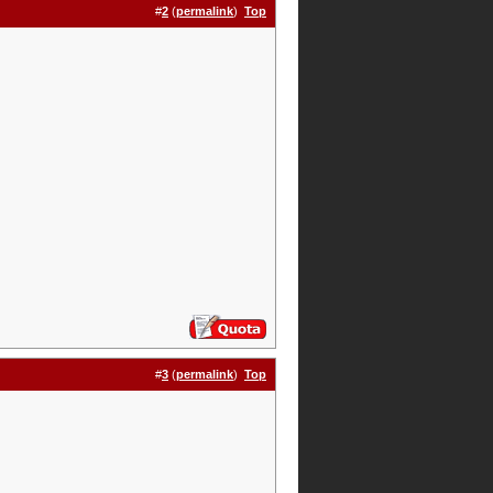
#
2
(
permalink
)
Top
#
3
(
permalink
)
Top