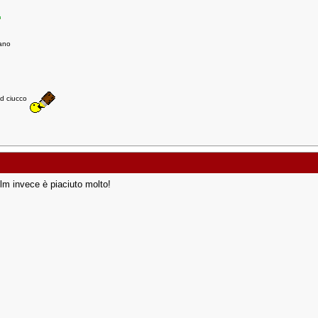
cano
d ciucco
ilm invece è piaciuto molto!