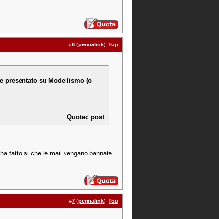
#
6
(
permalink
)
Top
 e presentato su Modellismo (o
Quoted post
 ha fatto si che le mail vengano bannate
#
7
(
permalink
)
Top