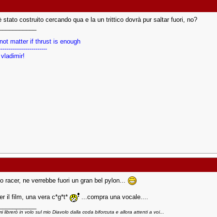
 stato costruito cercando qua e la un trittico dovrà pur saltar fuori, no?
___________
 not matter if thrust is enough
-------------------------
 vladimir!
o racer, ne verrebbe fuori un gran bel pylon...
r il film, una vera c*g*t*
...compra una vocale....
___________
i librerò in volo sul mio Diavolo dalla coda biforcuta e allora attenti a voi...