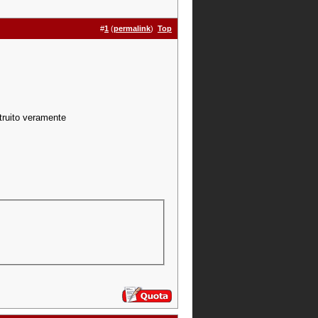
#
1
(
permalink
)
Top
truito veramente