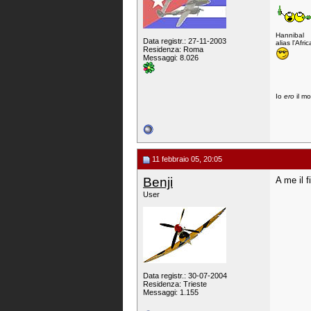
Hannibal
Data registr.: 27-11-2003
alias l'Afri
Residenza: Roma
Messaggi: 8.026
Io
ero
il mo
11 febbraio 05, 20:05
Benji
A me il f
User
Data registr.: 30-07-2004
Residenza: Trieste
Messaggi: 1.155