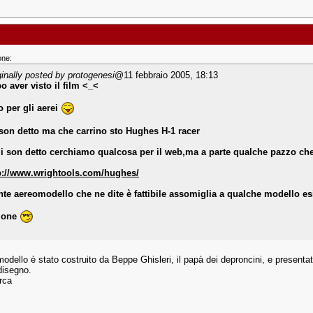
one:
ginally posted by protogenesi
@11 febbraio 2005, 18:13
o aver visto il film <_<
o per gli aerei
son detto ma che carrino sto Hughes H-1 racer
i son detto cerchiamo qualcosa per il web,ma a parte qualche pazzo che
p://www.wrightools.com/hughes/
nte aereomodello che ne dite è fattibile assomiglia a qualche modello es
mone
odello è stato costruito da Beppe Ghisleri, il papà dei deproncini, e presenta
disegno.
rca
___________