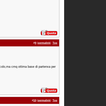
#
9
(
permalink
)
Top
ccolo,ma cmq ottima base di partenxa per
#
10
(
permalink
)
Top