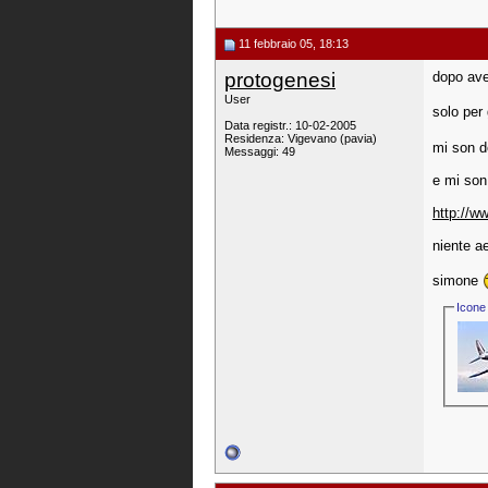
11 febbraio 05, 18:13
protogenesi
dopo aver
User
solo per 
Data registr.: 10-02-2005
Residenza: Vigevano (pavia)
mi son d
Messaggi: 49
e mi son
http://w
niente a
simone
Icone 