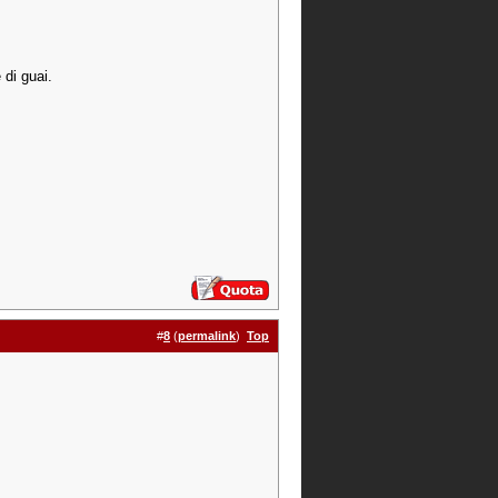
 di guai.
#
8
(
permalink
)
Top