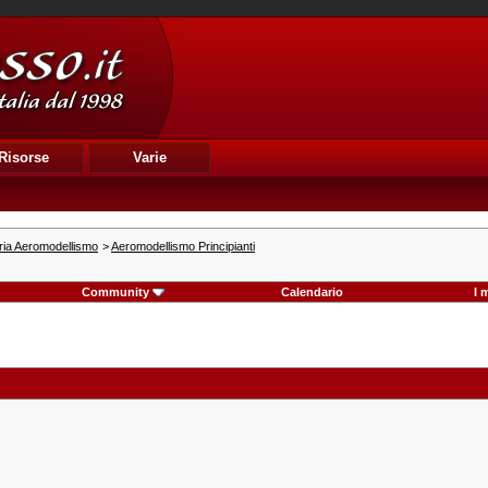
Risorse
Varie
ria Aeromodellismo
>
Aeromodellismo Principianti
Community
Calendario
I 