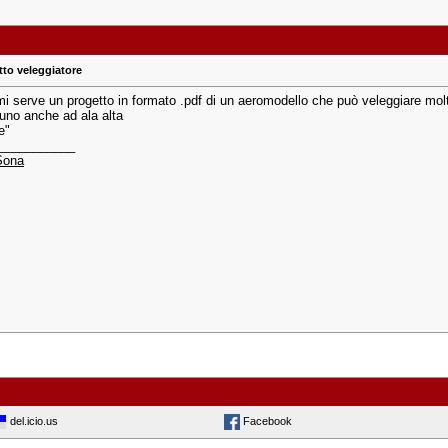
tto veleggiatore
mi serve un progetto in formato .pdf di un aeromodello che può veleggiare molt
uno anche ad ala alta
e"
___________
Sona
del.icio.us
Facebook