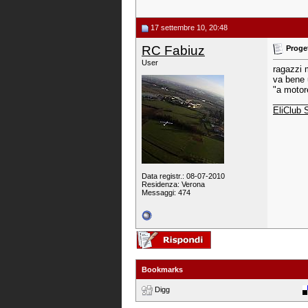
17 settembre 10, 20:48
RC Fabiuz
Proge
User
ragazzi 
va bene 
"a motor
_______
EliClub 
Data registr.: 08-07-2010
Residenza: Verona
Messaggi: 474
Bookmarks
Digg