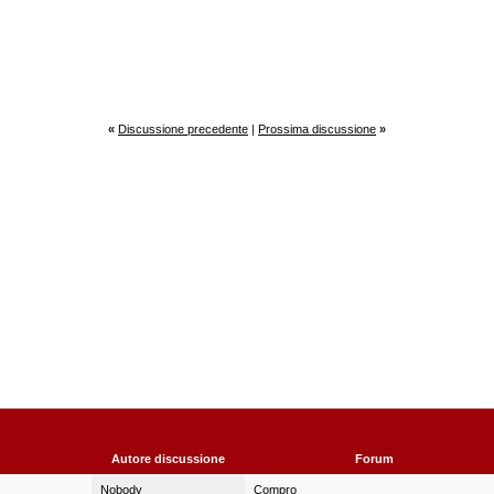
«
Discussione precedente
|
Prossima discussione
»
Autore discussione
Forum
Nobody
Compro