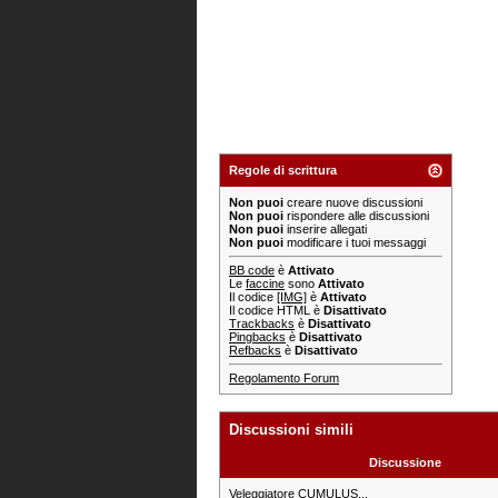
Regole di scrittura
Non puoi
creare nuove discussioni
Non puoi
rispondere alle discussioni
Non puoi
inserire allegati
Non puoi
modificare i tuoi messaggi
BB code
è
Attivato
Le
faccine
sono
Attivato
Il codice
[IMG]
è
Attivato
Il codice HTML è
Disattivato
Trackbacks
è
Disattivato
Pingbacks
è
Disattivato
Refbacks
è
Disattivato
Regolamento Forum
Discussioni simili
Discussione
Veleggiatore CUMULUS...