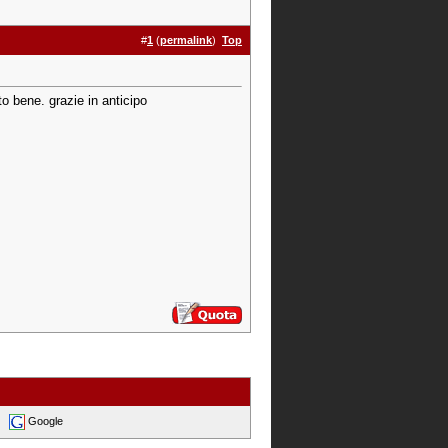
#
1
(
permalink
)
Top
o bene. grazie in anticipo
Google