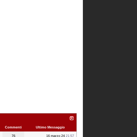
Commenti
Ultimo Messaggio
76
16 marzo 24
21:57