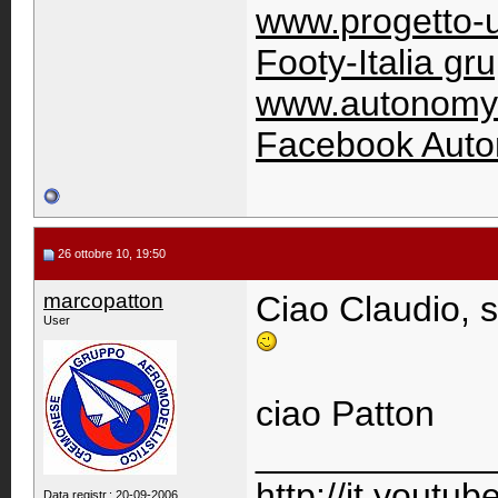
www.progetto-
Footy-Italia g
www.autonomy-f
Facebook Aut
26 ottobre 10, 19:50
marcopatton
Ciao Claudio, s
User
ciao Patton
____________
http://it.youtu
Data registr.: 20-09-2006