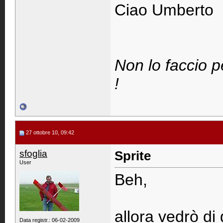
Ciao Umberto
Non lo faccio p
!
27 ottobre 10, 09:42
sfoglia
Sprite
User
Beh,
allora vedrò di
Data registr.: 06-02-2009