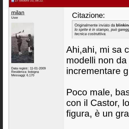
27 ottobre 10, 08:22
milan
Citazione:
User
Originalmente inviato da
blinkin
lo sprite è in stampo, può garegg
tecnica costruttiva.
Ahi,ahi, mi sa c
modelli non da
incrementare gl
Data registr.: 11-01-2009
Residenza: bologna
Messaggi: 6.170
Poco male, bast
con il Castor, 
figura, è un gr