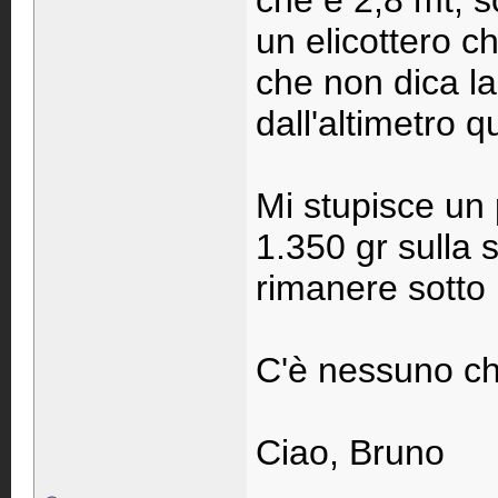
che è 2,8 mt, s
un elicottero c
che non dica l
dall'altimetro q
Mi stupisce un 
1.350 gr sulla 
rimanere sotto i
C'è nessuno ch
Ciao, Bruno