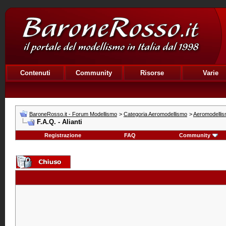
Contenuti
Community
Risorse
Varie
BaroneRosso.it - Forum Modellismo
>
Categoria Aeromodellismo
>
Aeromodellism
F.A.Q. - Alianti
Registrazione
FAQ
Community