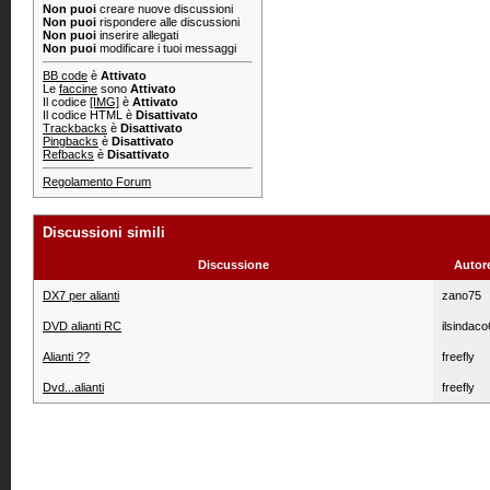
Non puoi
creare nuove discussioni
Non puoi
rispondere alle discussioni
Non puoi
inserire allegati
Non puoi
modificare i tuoi messaggi
BB code
è
Attivato
Le
faccine
sono
Attivato
Il codice
[IMG]
è
Attivato
Il codice HTML è
Disattivato
Trackbacks
è
Disattivato
Pingbacks
è
Disattivato
Refbacks
è
Disattivato
Regolamento Forum
Discussioni simili
Discussione
Autor
DX7 per alianti
zano75
DVD alianti RC
ilsindac
Alianti ??
freefly
Dvd...alianti
freefly