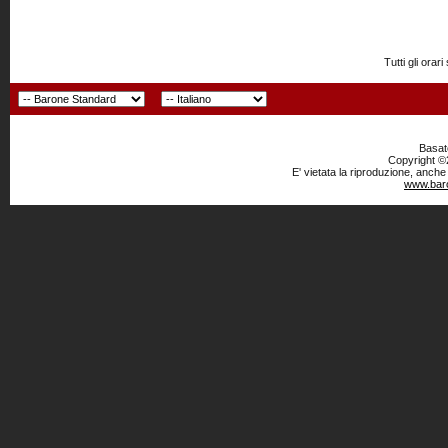
Tutti gli or
Basato
Copyright ©2
E' vietata la riproduzione, anche
www.baro