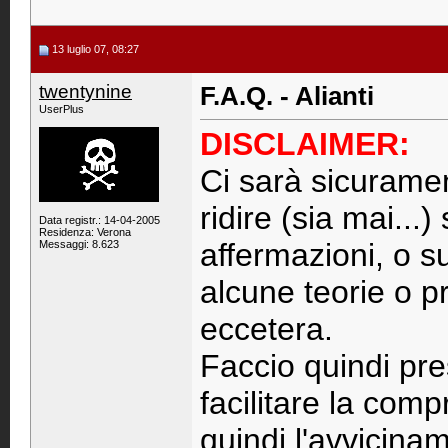
13 luglio 07, 08:27
twentynine
F.A.Q. - Alianti
UserPlus
DISCLAIMER:
Ci sarà sicurame
ridire (sia mai...)
Data registr.: 14-04-2005
Residenza: Verona
affermazioni, o su
Messaggi: 8.623
alcune teorie o p
eccetera.
Faccio quindi pre
facilitare la comp
quindi l'avvicina