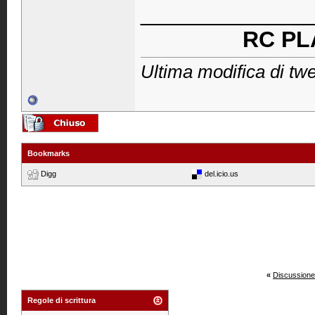
_____________
RC PL
Ultima modifica di twe
Bookmarks
Digg
del.icio.us
«
Discussione
Regole di scrittura