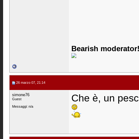
Bearish moderator!
26 marzo 07, 21:14
simone76
Che è, un pesce
Guest
Messaggi: n/a