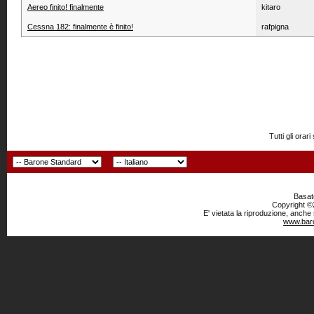
Aereo finito! finalmente
kitaro
Cessna 182: finalmente è finito!
rafpigna
Tutti gli or
Basato
Copyright ©2
E' vietata la riproduzione, anche
www.baro