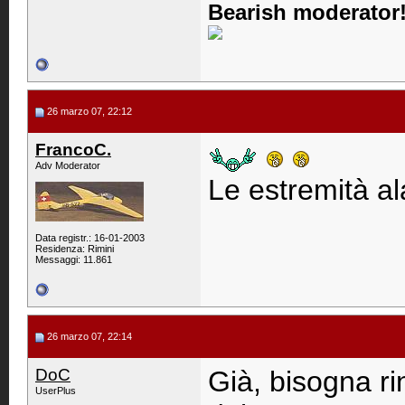
Bearish moderator!
26 marzo 07, 22:12
FrancoC.
Adv Moderator
Le estremità ala
Data registr.: 16-01-2003
Residenza: Rimini
Messaggi: 11.861
26 marzo 07, 22:14
DoC
Già, bisogna rin
UserPlus