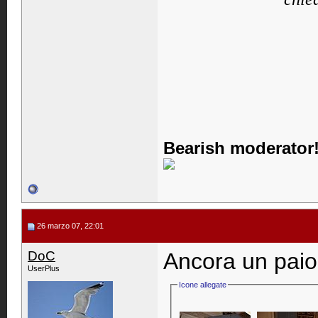
Bearish moderator!
26 marzo 07, 22:01
DoC
Ancora un paio.
UserPlus
Icone allegate