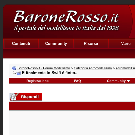
Contenuti
Community
Risorse
Varie
BaroneRosso.it - Forum Modellismo
>
Categoria Aeromodellismo
>
Aeromodellism
E finalmente lo Swift è finito...
Registrazione
FAQ
Community