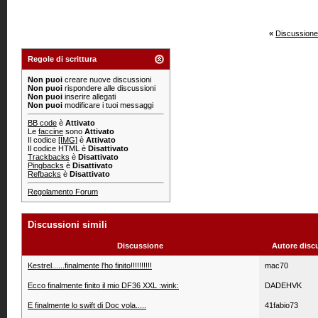
«
Discussione
Regole di scrittura
Non puoi
creare nuove discussioni
Non puoi
rispondere alle discussioni
Non puoi
inserire allegati
Non puoi
modificare i tuoi messaggi
BB code
è
Attivato
Le
faccine
sono
Attivato
Il codice
[IMG]
è
Attivato
Il codice HTML è
Disattivato
Trackbacks
è
Disattivato
Pingbacks
è
Disattivato
Refbacks
è
Disattivato
Regolamento Forum
Discussioni simili
Discussione
Autore disc
Kestrel......finalmente l'ho finito!!!!!!!!!!
mac70
Ecco finalmente finito il mio DF36 XXL :wink:
DADEHVK
E finalmente lo swift di Doc vola.....
41fabio73