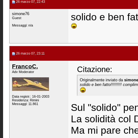
26 marzo 07, 22:43
simone76
solido e ben fat
Guest
Messaggi: n/a
26 marzo 07, 23:11
FrancoC.
Citazione:
Adv Moderator
Originalmente inviato da
simone
solido e ben fatto!!!!!!!!! complim
Data registr.: 16-01-2003
Residenza: Rimini
Messaggi: 11.861
Sul "solido" pen
La solidità col 
Ma mi pare che 