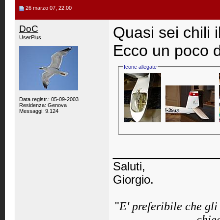
26 marzo 07, 22:00
DoC
Quasi sei chili i
UserPlus
Ecco un poco di
Icone allegate
Data registr.: 05-09-2003
Residenza: Genova
Messaggi: 9.124
____________
Saluti,
Giorgio.
"
E' preferibile che gl
chied