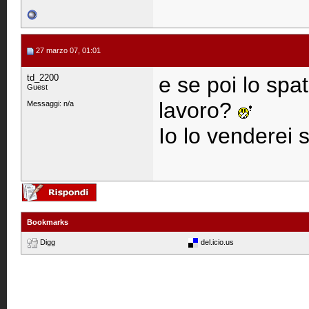
27 marzo 07, 01:01
td_2200
e se poi lo spa
Guest
lavoro?
Messaggi: n/a
Io lo venderei 
Bookmarks
Digg
del.icio.us