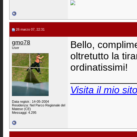
26 marzo 07, 22:31
gmo78
Bello, complime
User
oltretutto la ti
ordinatissimi!
____________
Visita il mio sito
Data registr.: 14-05-2004
Residenza: Nel Parco Regionale del
Matese (CE)
Messaggi: 4.295