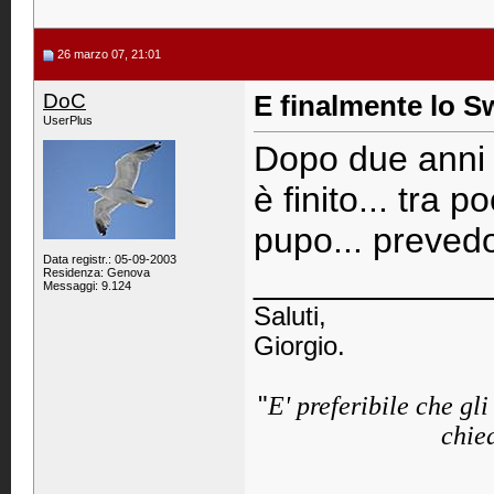
26 marzo 07, 21:01
DoC
E finalmente lo Swi
UserPlus
Dopo due anni d
è finito... tra
pupo... prevedo 
Data registr.: 05-09-2003
____________
Residenza: Genova
Messaggi: 9.124
Saluti,
Giorgio.
"
E' preferibile che gl
chied