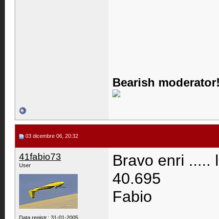
Bearish moderator!
03 dicembre 06, 20:32
41fabio73
Bravo enri .....
User
40.695
Fabio
Data registr.: 31-01-2005