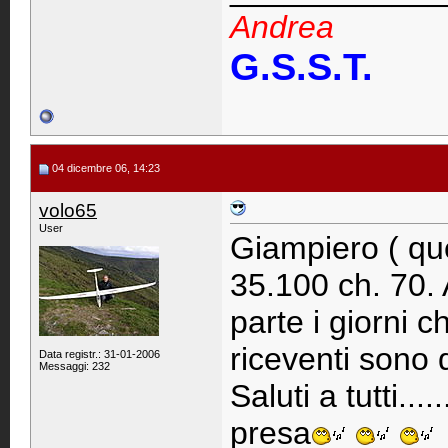
Andrea
G.S.S.T.
04 dicembre 06, 14:23
volo65
User
Giampiero ( que
35.100 ch. 70. 
parte i giorni ch
riceventi sono 
Data registr.: 31-01-2006
Messaggi: 232
Saluti a tutti...
presa