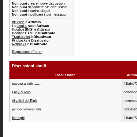
Non puoi
creare nuove discussioni
Non puoi
rispondere alle discussioni
Non puoi
inserire allegati
Non puoi
modificare i tuoi messaggi
BB code
è
Attivato
Le
faccine
sono
Attivato
Il codice
[IMG]
è
Attivato
Il codice HTML è
Disattivato
Trackbacks
è
Disattivato
Pingbacks
è
Disattivato
Refbacks
è
Disattivato
Regolamento Forum
Discussioni simili
Discussione
Autor
pasqua al righi .........
41fabio7
Easy al Righi
novembe
Ai velisti del Righi
novembe
pendio genova righi
fabio196
foto righi
41fabio7