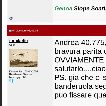
Genoa
Slope Soar
04 dicembre 06, 09:04
torniketto
Andrea 40.775, 
User
bravura parita 
OVVIAMENTE SC
salutarlo....cia
Data registr.: 01-04-2006
Residenza: Genova
PS. gia che ci
Messaggi: 360
banderuola segn
puo fissare qua
____________