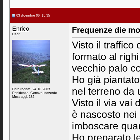
03 dicembre 06, 15:35
Enrico
Frequenze die mode
User
Visto il traffic
formato al righi
vecchio palo co
Ho già piantato
nel terreno da
Data registr.: 24-10-2003
Residenza: Genova Isoverde
Messaggi: 182
Visto il via vai 
è nascosto nei 
imboscare quand
Ho preparato le