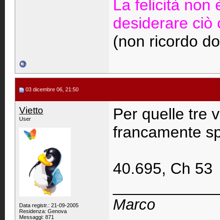
La felicità non
desiderare ciò 
(non ricordo do
03 dicembre 06, 21:50
Vietto
Per quelle tre v
User
francamente sp
40.695, Ch 53
____________
Marco
Data registr.: 21-09-2005
Residenza: Genova
Messaggi: 871