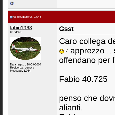
03 dicembre 06, 17:43
fabio1963
Gsst
UserPlus
Caro collega
apprezzo .. 
offendano per l'i
Data registr.: 20-09-2004
Residenza: genova
Messaggi: 1.054
Fabio 40.725
penso che dovre
alianti.