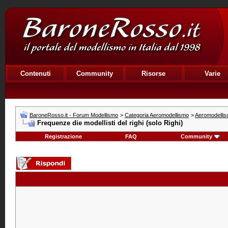
Contenuti
Community
Risorse
Varie
BaroneRosso.it - Forum Modellismo
>
Categoria Aeromodellismo
>
Aeromodellism
Frequenze die modellisti del righi (solo Righi)
Registrazione
FAQ
Community