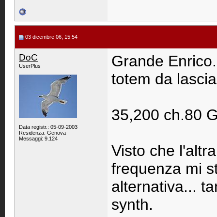
03 dicembre 06, 15:54
DoC
Grande Enrico..
UserPlus
totem da lasciar
35,200 ch.80 G
Data registr.: 05-09-2003
Residenza: Genova
Messaggi: 9.124
Visto che l'altr
frequenza mi s
alternativa... t
synth.