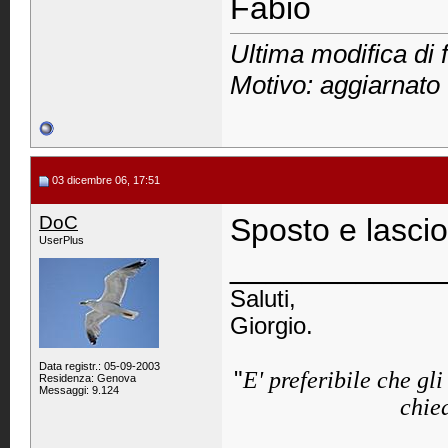
Fabio
Ultima modifica di 
Motivo: aggiarnato
03 dicembre 06, 17:51
DoC
Sposto e lascio i
UserPlus
____________
Saluti,
Giorgio.
Data registr.: 05-09-2003
"
E' preferibile che gl
Residenza: Genova
Messaggi: 9.124
chied