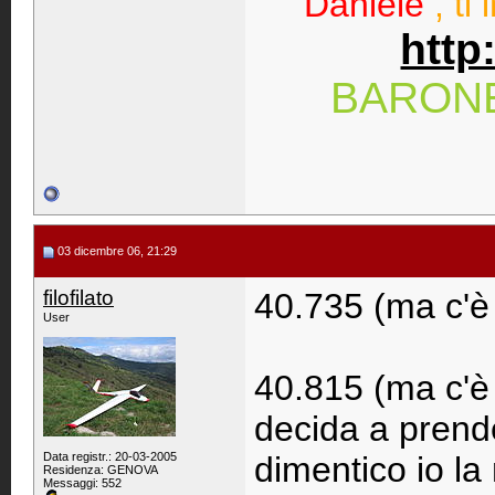
Daniele
, ti
http
BARON
03 dicembre 06, 21:29
filofilato
40.735 (ma c'è
User
40.815 (ma c'è 
decida a prende
Data registr.: 20-03-2005
dimentico io la 
Residenza: GENOVA
Messaggi: 552