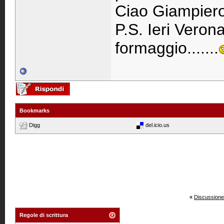
Ciao Giampier
P.S. Ieri Veron
formaggio.......
Bookmarks
Digg
del.icio.us
«
Discussione
Regole di scrittura