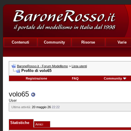
Contenuti
Community
Risorse
Varie
BaroneRosso.it - Forum Modellismo
>
Lista utenti
Profilo di volo65
Registrazione
FAQ
Community
volo65
User
Ultima attività:
20 maggio 26
22:22
Statistiche
Amici