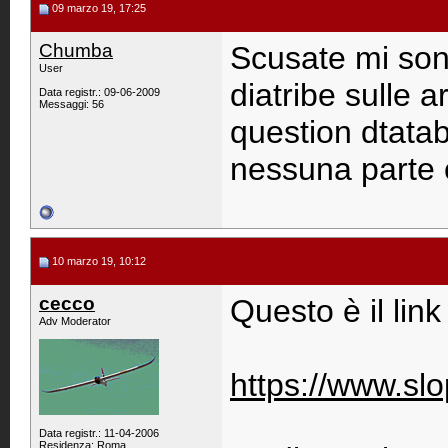
09 marzo 19, 17:25
Chumba
Scusate mi sono
User
diatribe sulle 
Data registr.: 09-06-2009
Messaggi: 56
question dtatab
nessuna parte o
10 marzo 19, 10:12
cecco
Questo è il link
Adv Moderator
https://www.sl
Data registr.: 11-04-2006
Residenza: Roma