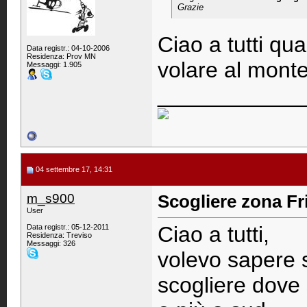
Grazie
Ciao a tutti qu
Data registr.: 04-10-2006
Residenza: Prov MN
volare al mont
Messaggi: 1.905
____________
04 settembre 17, 14:31
m_s900
Scogliere zona Fri
User
Ciao a tutti,
Data registr.: 05-12-2011
Residenza: Treviso
Messaggi: 326
volevo sapere 
scogliere dove 