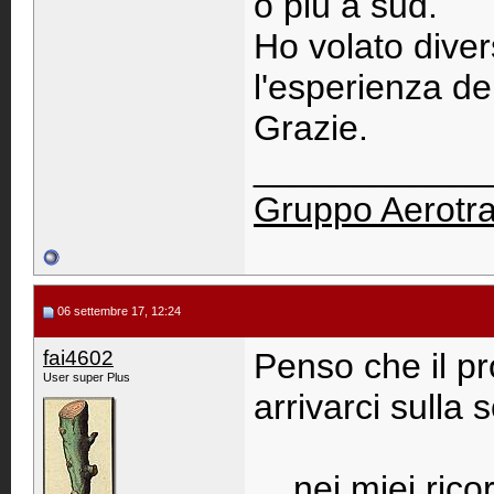
o più a sud.
Ho volato dive
l'esperienza del
Grazie.
____________
Gruppo Aerotr
06 settembre 17, 12:24
fai4602
Penso che il pr
User super Plus
arrivarci sulla s
....nei miei rico