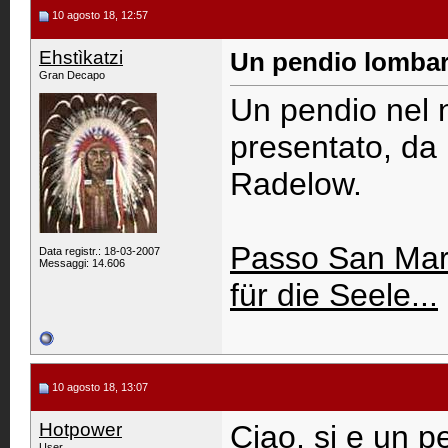
10 agosto 18, 12:57
Ehstìkatzi
Un pendio lomba
Gran Decapo
Un pendio nel 
presentato, da
Radelow.
Passo San Marc
Data registr.: 18-03-2007
Messaggi: 14.606
für die Seele...
10 agosto 18, 13:07
Hotpower
Ciao, si e un p
User