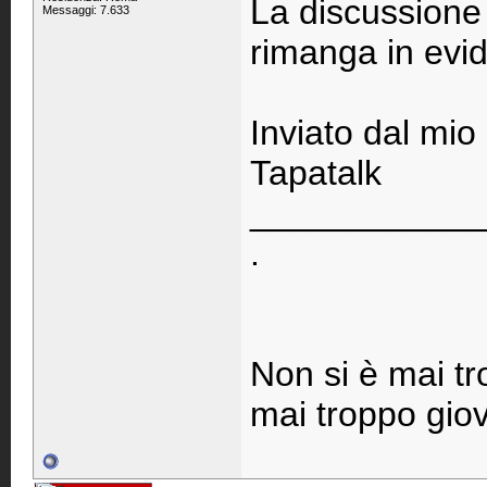
La discussione 
Messaggi: 7.633
rimanga in evi
Inviato dal mi
Tapatalk
____________
.
Non si è mai tr
mai troppo giov