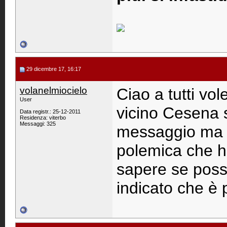
29 dicembre 17, 16:17
volanelmiocielo
Ciao a tutti vo
User
vicino Cesena 
Data registr.: 25-12-2011
Residenza: viterbo
Messaggi: 325
messaggio ma h
polemica che ho
sapere se poss
indicato che è 