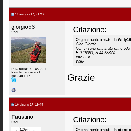
11 maggio 17, 21:20
giorgio56
Citazione:
User
Originalmente inviato da
Willy1
Ciao Giorgio.
Non ci sono mai stato ma credo tu
E 9.18383, N 44.68874
Info
QUI
.
Willy.
Data registr.: 01-03-2011
Residenza: merate lc
Grazie
Messaggi: 15
16 giugno 17, 19:45
Faustino
Citazione:
User
Originalmente inviato da
giorgi