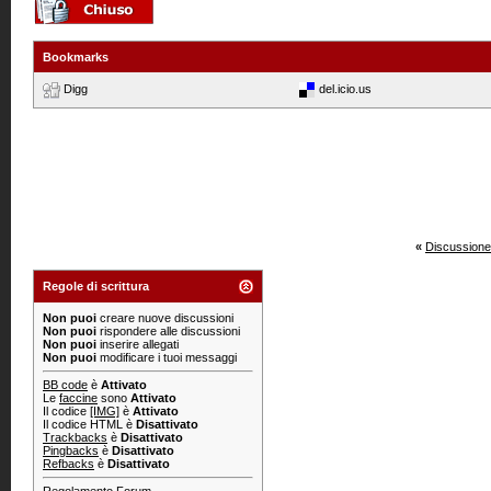
Bookmarks
Digg
del.icio.us
«
Discussione
Regole di scrittura
Non puoi
creare nuove discussioni
Non puoi
rispondere alle discussioni
Non puoi
inserire allegati
Non puoi
modificare i tuoi messaggi
BB code
è
Attivato
Le
faccine
sono
Attivato
Il codice
[IMG]
è
Attivato
Il codice HTML è
Disattivato
Trackbacks
è
Disattivato
Pingbacks
è
Disattivato
Refbacks
è
Disattivato