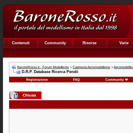
Contenuti
Community
Risorse
Varie
BaroneRosso.it - Forum Modellismo
>
Categoria Aeromodellismo
>
Aeromodellism
D.R.P. Database Ricerca Pendii
Registrazione
FAQ
Community