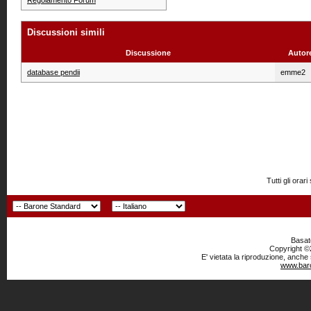
Regolamento Forum
Discussioni simili
Discussione
Autor
database pendii
emme2
Tutti gli or
Basato
Copyright ©2
E' vietata la riproduzione, anche
www.baro