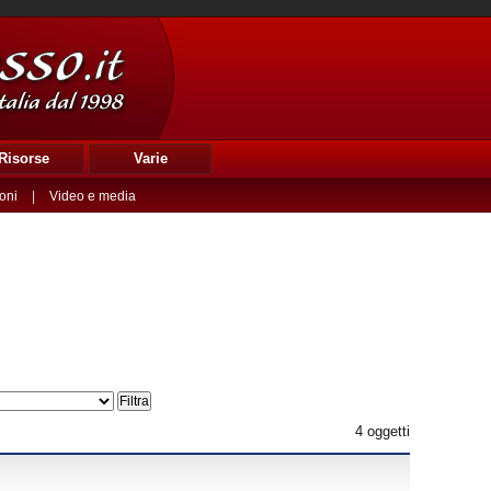
Risorse
Varie
oni
|
Video e media
4 oggetti