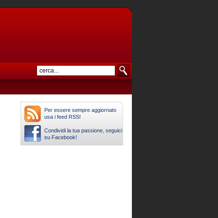
Per essere sempre aggiornato
usa i feed RSS!
Condividi la tua passione, seguici
su Facebook!