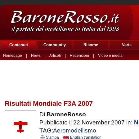
Contenuti
Community
Risorse
Varie
Homepage
|
News
|
Articoli
|
Recensioni
|
Video e media
Risultati Mondiale F3A 2007
Di
BaroneRosso
Pubblicato il 22 November 2007 in:
N
TAG:
Aeromodellismo
Stampa
English translation