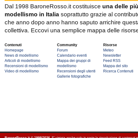
Dal 1998 BaroneRosso.it costituisce
una delle pi
modellismo in Italia
soprattutto grazie al contribut
che anno dopo anno hanno saputo arrichire questa 
collettiva. Eccovi una semplice mappa delle risors
Contenuti
Community
Risorse
Homepage
Forum
Meteo
News di modellismo
Calendario eventi
Newsletter
Articoli di modellismo
Mappa dei gruppi di
Feed RSS
Recensioni di modellismo
modellismo
Mappa del sito
Video di modellismo
Recensioni degli utenti
Ricerca Contenuti
Gallerie fotografiche
BaroneRosso.it © 1998/2026
. E' vietata anche solo in parte la riproduzione di contenuti 