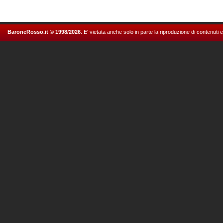
BaroneRosso.it © 1998/2026
. E' vietata anche solo in parte la riproduzione di contenuti 