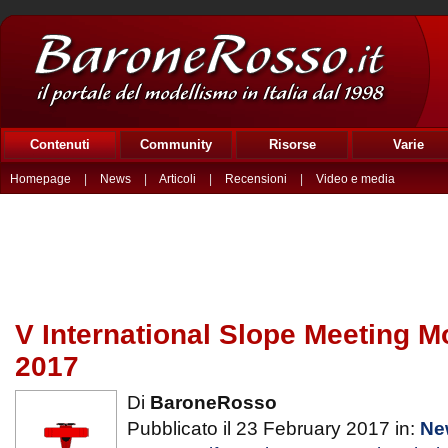
Contenuti
Community
Risorse
Varie
Homepage
|
News
|
Articoli
|
Recensioni
|
Video e media
V International Slope Meeting 
2017
Di
BaroneRosso
Pubblicato il 23 February 2017 in:
Ne