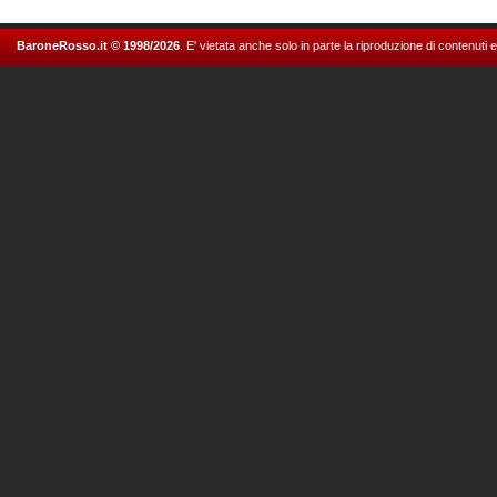
BaroneRosso.it © 1998/2026
. E' vietata anche solo in parte la riproduzione di contenuti 