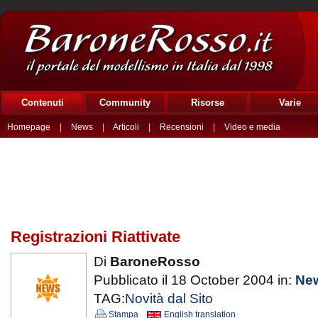
Contenuti
Community
Risorse
Varie
Homepage
|
News
|
Articoli
|
Recensioni
|
Video e media
Registrazioni Riattivate
Di
BaroneRosso
Pubblicato il 18 October 2004 in:
Ne
TAG:
Novità dal Sito
Stampa
English translation