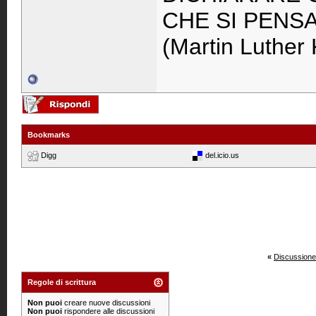
CHE SI PENS
(Martin Luther 
Bookmarks
Digg
del.icio.us
«
Discussione
Regole di scrittura
Non puoi
creare nuove discussioni
Non puoi
rispondere alle discussioni