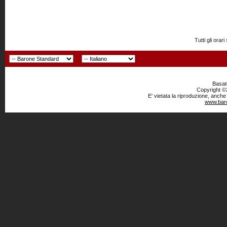
Tutti gli or
Basato
Copyright ©2
E' vietata la riproduzione, anche
www.baro