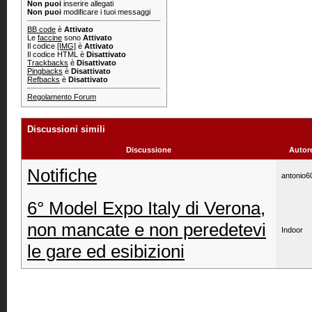
Non puoi
inserire allegati
Non puoi
modificare i tuoi messaggi
BB code
è
Attivato
Le
faccine
sono
Attivato
Il codice
[IMG]
è
Attivato
Il codice HTML è
Disattivato
Trackbacks
è
Disattivato
Pingbacks
è
Disattivato
Refbacks
è
Disattivato
Regolamento Forum
Discussioni simili
Discussione
Autor
Notifiche
antonio6
6° Model Expo Italy di Verona,
non mancate e non peredetevi
Indoor
le gare ed esibizioni