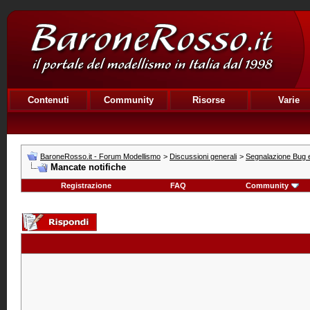
Contenuti
Community
Risorse
Varie
BaroneRosso.it - Forum Modellismo
>
Discussioni generali
>
Segnalazione Bug e
Mancate notifiche
Registrazione
FAQ
Community