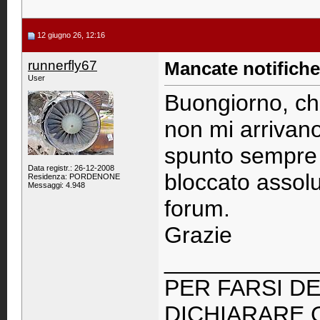
12 giugno 26, 12:16
runnerfly67
Mancate notifiche
User
Buongiorno, ch
non mi arrivano
spunto sempre 
Data registr.: 26-12-2008
bloccato assol
Residenza: PORDENONE
Messaggi: 4.948
forum.
Grazie
____________
PER FARSI DE
DICHIARARE 