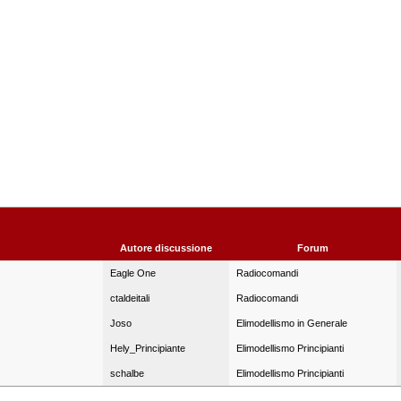
Autore discussione
Forum
Eagle One
Radiocomandi
ctaldeitali
Radiocomandi
Joso
Elimodellismo in Generale
Hely_Principiante
Elimodellismo Principianti
schalbe
Elimodellismo Principianti