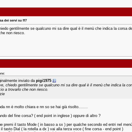
a dei servi su ff7
hiedo gentilmente se qualcuno mi sa dire qual è il menù che indica la corsa de
che non riesco.
one:
ginalmente inviato da
pigi1975
ve, chiedo gentilmente se qualcuno mi sa dire qual è il menù che indica la cor
cio a trovarlo che non riesco.
zie
a nn è molto chiara e nn so se hai già risolto........
ando del fine corsa? ( end point in inglese ) oppure di altro ?
 premi il tasto Mode ( in basso a sx ) per qualche secondo ed entri nel menù
il tasto Dial ( la rotella a dx ) vai alla terza voce ( fine corsa - end point )