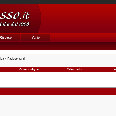
Risorse
Varie
nica
>
Radiocomandi
Community
Calendario
I 