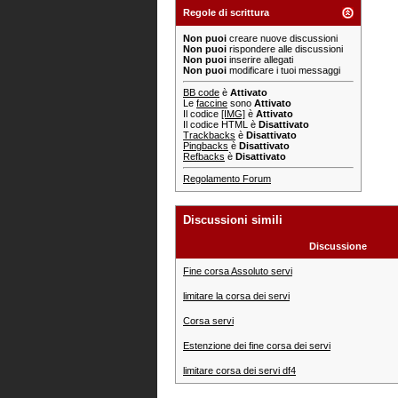
Regole di scrittura
Non puoi
creare nuove discussioni
Non puoi
rispondere alle discussioni
Non puoi
inserire allegati
Non puoi
modificare i tuoi messaggi
BB code
è
Attivato
Le
faccine
sono
Attivato
Il codice
[IMG]
è
Attivato
Il codice HTML è
Disattivato
Trackbacks
è
Disattivato
Pingbacks
è
Disattivato
Refbacks
è
Disattivato
Regolamento Forum
Discussioni simili
Discussione
Fine corsa Assoluto servi
limitare la corsa dei servi
Corsa servi
Estenzione dei fine corsa dei servi
limitare corsa dei servi df4