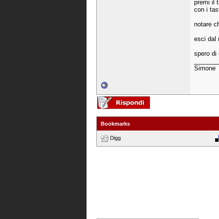
premi il 
con i tas
notare c
esci dal
spero di 
_______
Simone
Bookmarks
Digg