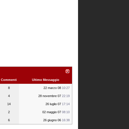
Commenti
Ultimo Messaggio
8
22 marzo 08
10:27
4
28 novembre 07
22:19
14
26 luglio 07
17:14
2
02 maggio 07
08:10
6
26 giugno 06
16:38