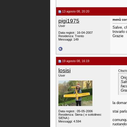
13 agosto 08, 20:20
pigi1975
menù cors
User
Salve, c
trovarlo 
Data registr.: 16-04-2007
Grazie
Residenza: Trento
Messaggi: 149
19 agosto 08, 16:19
losisi
Citazi
User
Ori
Sal
fac
Gra
la domand
stai parl
Data registr.: 05-05-2006
Residenza: Siena ( e sottolineo:
SIENA )
comunque
Messaggi: 4.594
ruotando 