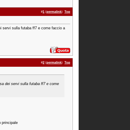
#
1
(
permalink
)
Top
i servi sulla futaba ff7 e come faccio a
#
2
(
permalink
)
Top
sa dei servi sulla futaba ff7 e come
 principale