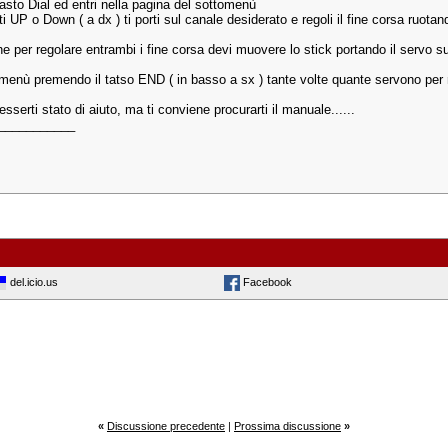
tasto Dial ed entri nella pagina del sottomenù
ti UP o Down ( a dx ) ti porti sul canale desiderato e regoli il fine corsa ruotand
he per regolare entrambi i fine corsa devi muovere lo stick portando il servo s
 menù premendo il tatso END ( in basso a sx ) tante volte quante servono per r
esserti stato di aiuto, ma ti conviene procurarti il manuale......
___________
del.icio.us
Facebook
«
Discussione precedente
|
Prossima discussione
»