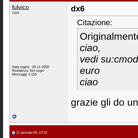
fulvico
dx6
User
Citazione:
Originalment
ciao,
vedi su:cmode
Data registr.: 28-11-2008
euro
Residenza: Nei sogni
Messaggi: 3.155
ciao
grazie gli do u
12 gennaio 09, 23:32