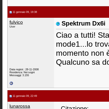
11 gennaio 09, 19:38
fulvico
Spektrum Dx6i
User
Ciao a tutti! S
mode1...lo trov
momento non è 
Qualcuno sa do
Data registr.: 28-11-2008
Residenza: Nei sogni
Messaggi: 3.155
11 gennaio 09, 22:49
lunarossa
Citazione: