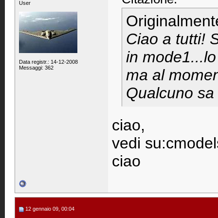
User
Originalment
Ciao a tutti!
in mode1...lo
Data registr.: 14-12-2008
Messaggi: 362
ma al moment
Qualcuno sa 
ciao,
vedi su:cmodels
ciao
12 gennaio 09, 00:04