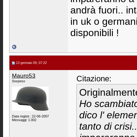
andrà fuori.. i
in uk o germani
disponibili !
13 gennaio 09, 07:22
Mauro53
Citazione:
Sospeso
Originalment
Ho scambiato 
dico l' eleme
Data registr.: 22-06-2007
Messaggi: 1.002
tanto di cris