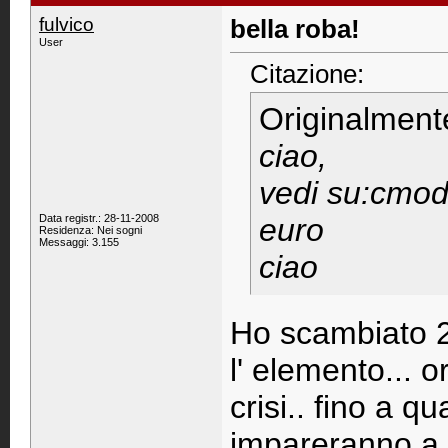
fulvico
bella roba!
User
Citazione:
Originalment
ciao,
vedi su:cmode
Data registr.: 28-11-2008
euro
Residenza: Nei sogni
Messaggi: 3.155
ciao
Ho scambiato 2 
l' elemento... o
crisi.. fino a 
impareranno a t