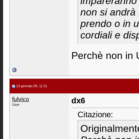
impareranno a
non si andrà f
prendo o in 
cordiali e disp
Perchè non in 
13 gennaio 09, 11:31
fulvico
dx6
User
Citazione:
Originalment