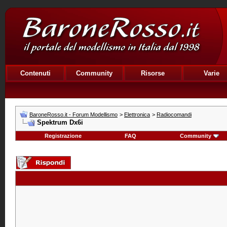
Contenuti
Community
Risorse
Varie
BaroneRosso.it - Forum Modellismo
>
Elettronica
>
Radiocomandi
Spektrum Dx6i
Registrazione
FAQ
Community