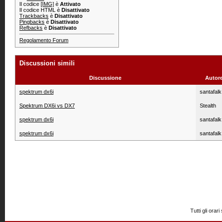
Il codice
[IMG]
è
Attivato
Il codice HTML è
Disattivato
Trackbacks
è
Disattivato
Pingbacks
è
Disattivato
Refbacks
è
Disattivato
Regolamento Forum
Discussioni simili
Discussione
Autor
spektrum dx6i
santafalk
Spektrum DX6i vs DX7
Stealth
spektrum dx6i
santafalk
spektrum dx6i
santafalk
Tutti gli or