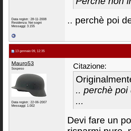
Perchè non i
.. perchè poi d
Data registr.: 28-11-2008
Residenza: Nei sogni
Messaggi: 3.155
13 gennaio 09, 12:35
Mauro53
Citazione:
Sospeso
Originalment
.. perchè po
...
Data registr.: 22-06-2007
Messaggi: 1.002
Devi fare un po' 