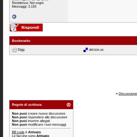
Residenza: Nei sogni
Messaggi: 3.155
Bookmarks
Digg
del.icio.us
«
Discussione
Regole di scrittura
Non puoi
creare nuove discussioni
Non puoi
rispondere alle discussioni
Non puoi
inserire allegati
Non puoi
modificare i tuoi messaggi
BB code
è
Attivato
Le
faccine
sono
Attivato