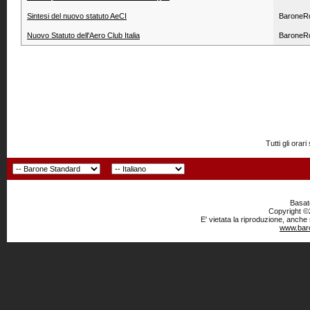
Sintesi del nuovo statuto AeCI
BaroneR
Nuovo Statuto dell'Aero Club Italia
BaroneR
Tutti gli or
Basato
Copyright ©2
E' vietata la riproduzione, anche
www.baro