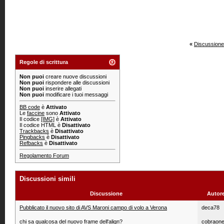
«
Discussione
Regole di scrittura
Non puoi
creare nuove discussioni
Non puoi
rispondere alle discussioni
Non puoi
inserire allegati
Non puoi
modificare i tuoi messaggi
BB code
è
Attivato
Le
faccine
sono
Attivato
Il codice
[IMG]
è
Attivato
Il codice HTML è
Disattivato
Trackbacks
è
Disattivato
Pingbacks
è
Disattivato
Refbacks
è
Disattivato
Regolamento Forum
Discussioni simili
Discussione
Autor
Pubblicato il nuovo sito di AVS Maroni campo di volo a Verona
deca78
chi sa qualcosa del nuovo frame dell'align?
cobraone