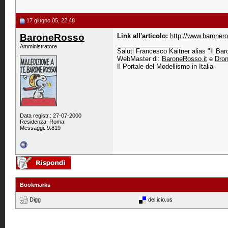
17 giugno 05, 22:48
BaroneRosso
Link all'articolo:
http://www.baroner
__________________
Amministratore
Saluti Francesco Kaitner alias "Il Ba
WebMaster di:
BaroneRosso.it
e
Dron
Il Portale del Modellismo in Italia
Data registr.: 27-07-2000
Residenza: Roma
Messaggi: 9.819
Bookmarks
Digg
del.icio.us