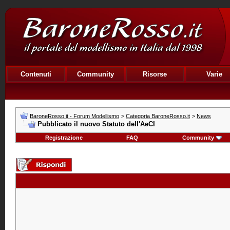
Contenuti
Community
Risorse
Varie
BaroneRosso.it - Forum Modellismo
>
Categoria BaroneRosso.it
>
News
Pubblicato il nuovo Statuto dell'AeCI
Registrazione
FAQ
Community