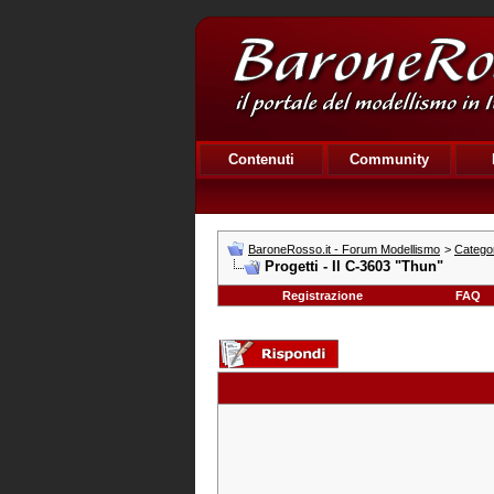
Contenuti
Community
BaroneRosso.it - Forum Modellismo
>
Catego
Progetti - Il C-3603 "Thun"
Registrazione
FAQ