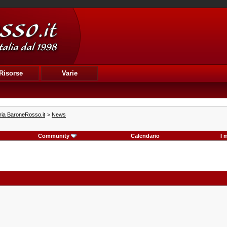
Risorse
Varie
ria BaroneRosso.it
>
News
Community
Calendario
I 