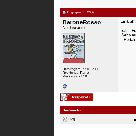
15 giugno 05, 23:46
BaroneRosso
Link all'
_______
Amministratore
Saluti F
WebMast
Il Portal
Data registr.: 27-07-2000
Residenza: Roma
Messaggi: 9.819
Bookmarks
Digg