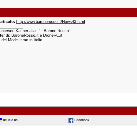
articolo:
http://www.baronerosso.it/News43.html
___________
rancesco Kaitner alias "Il Barone Rosso"
er di:
BaroneRosso.it
e
DroneRC.it
e del Modellismo in Italia
del.icio.us
Facebook