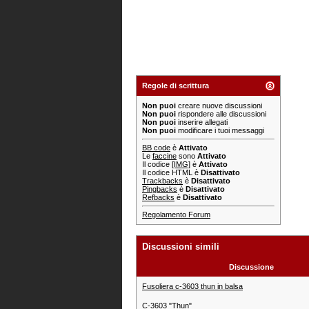
Regole di scrittura
Non puoi
creare nuove discussioni
Non puoi
rispondere alle discussioni
Non puoi
inserire allegati
Non puoi
modificare i tuoi messaggi
BB code
è
Attivato
Le
faccine
sono
Attivato
Il codice
[IMG]
è
Attivato
Il codice HTML è
Disattivato
Trackbacks
è
Disattivato
Pingbacks
è
Disattivato
Refbacks
è
Disattivato
Regolamento Forum
Discussioni simili
Discussione
Fusoliera c-3603 thun in balsa
C-3603 "Thun"