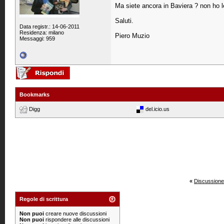
Ma siete ancora in Baviera ? non ho l
Saluti.
Data registr.: 14-06-2011
Residenza: milano
Piero Muzio
Messaggi: 959
Bookmarks
Digg
del.icio.us
«
Discussione
Regole di scrittura
Non puoi
creare nuove discussioni
Non puoi
rispondere alle discussioni