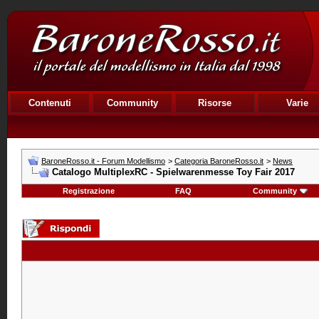
Contenuti
Community
Risorse
Varie
BaroneRosso.it - Forum Modellismo
>
Categoria BaroneRosso.it
>
News
Catalogo MultiplexRC - Spielwarenmesse Toy Fair 2017
Registrazione
FAQ
Community