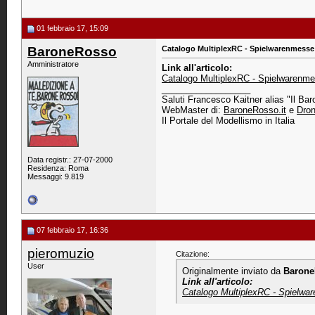
01 febbraio 17, 15:09
BaroneRosso
Catalogo MultiplexRC - Spielwarenmesse 
Amministratore
Link all'articolo:
Catalogo MultiplexRC - Spielwarenme
__________________
Saluti Francesco Kaitner alias "Il Ba
WebMaster di:
BaroneRosso.it
e
Dron
Il Portale del Modellismo in Italia
Data registr.: 27-07-2000
Residenza: Roma
Messaggi: 9.819
07 febbraio 17, 16:36
pieromuzio
Citazione:
User
Originalmente inviato da
Baron
Link all'articolo:
Catalogo MultiplexRC - Spielwa