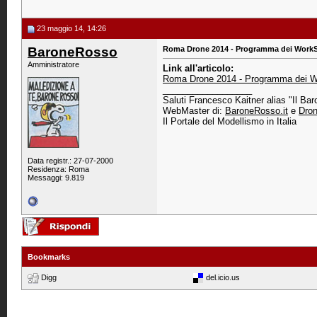
23 maggio 14, 14:26
BaroneRosso
Roma Drone 2014 - Programma dei Work
Amministratore
Link all'articolo:
Roma Drone 2014 - Programma dei W
__________________
Saluti Francesco Kaitner alias "Il Ba
WebMaster di:
BaroneRosso.it
e
Dron
Il Portale del Modellismo in Italia
Data registr.: 27-07-2000
Residenza: Roma
Messaggi: 9.819
Bookmarks
Digg
del.icio.us