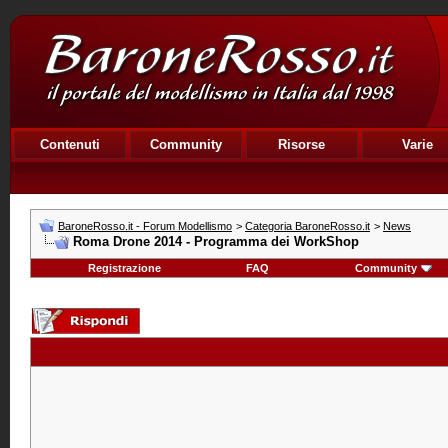
Contenuti
Community
Risorse
Varie
BaroneRosso.it - Forum Modellismo
>
Categoria BaroneRosso.it
>
News
Roma Drone 2014 - Programma dei WorkShop
Registrazione
FAQ
Community