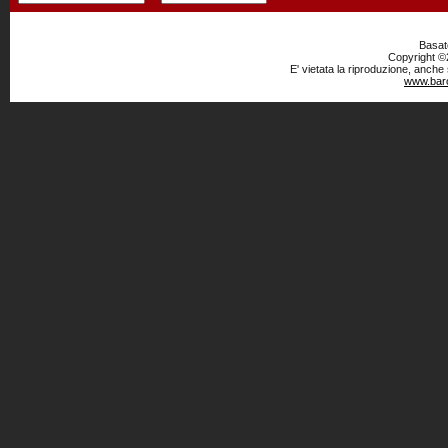
Basato
Copyright ©2
E' vietata la riproduzione, anche
www.baro