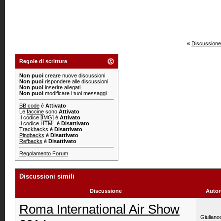
«
Discussione
Regole di scrittura
Non puoi
creare nuove discussioni
Non puoi
rispondere alle discussioni
Non puoi
inserire allegati
Non puoi
modificare i tuoi messaggi
BB code
è
Attivato
Le
faccine
sono
Attivato
Il codice
[IMG]
è
Attivato
Il codice HTML è
Disattivato
Trackbacks
è
Disattivato
Pingbacks
è
Disattivato
Refbacks
è
Disattivato
Regolamento Forum
Discussioni simili
Discussione
Autor
Roma International Air Show
Giuliano