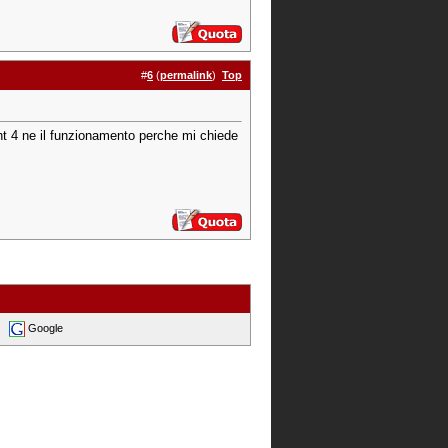
#
6
(
permalink
)
Top
ight 4 ne il funzionamento perche mi chiede
Google