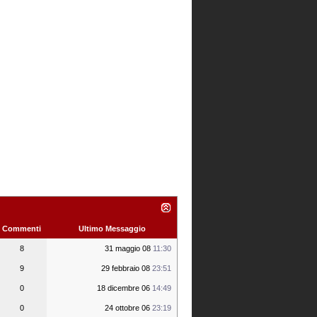
Commenti
Ultimo Messaggio
8
31 maggio 08
11:30
9
29 febbraio 08
23:51
0
18 dicembre 06
14:49
0
24 ottobre 06
23:19