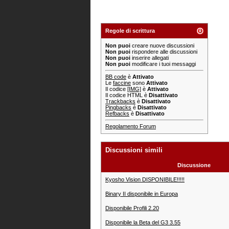
Regole di scrittura
Non puoi
creare nuove discussioni
Non puoi
rispondere alle discussioni
Non puoi
inserire allegati
Non puoi
modificare i tuoi messaggi
BB code
è
Attivato
Le
faccine
sono
Attivato
Il codice
[IMG]
è
Attivato
Il codice HTML è
Disattivato
Trackbacks
è
Disattivato
Pingbacks
è
Disattivato
Refbacks
è
Disattivato
Regolamento Forum
Discussioni simili
Discussione
Kyosho Vision DISPONIBILE!!!!!
Binary II disponibile in Europa
Disponibile Profili 2.20
Disponibile la Beta del G3 3.55