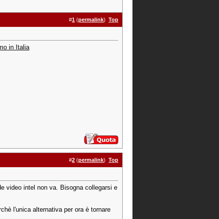
#
1
(
permalink
)
Top
o in Italia
#
2
(
permalink
)
Top
de video intel non va. Bisogna collegarsi e
chè l'unica alternativa per ora è tornare