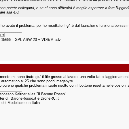
non potete collegarvi, o se ci sono difficoltà è meglio aspettare a fare l'upgrad
are alla 4.0.
 ho avuto il problema, poi ho resettato il g4.5 dal launcher e funziona benissi
___________
usi
 I-15688 - GPL ASW 20 + VDS/M adv
ente mi sono tirato giu' il file grosso al lavoro, una volta fatto l'aggiornamento
e automatico al 25 che sono pochi megabyte.
 pure io qualche problema iniziale risolto con il bottone resetta nelle opzioni
___________
rancesco Kaitner alias "Il Barone Rosso"
er di:
BaroneRosso.it
e
DroneRC.it
e del Modellismo in Italia