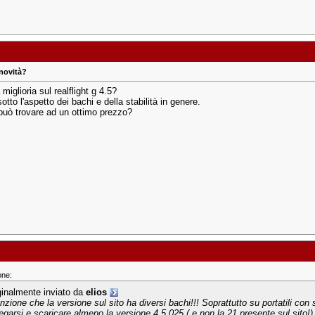
novità?
iglioria sul realflight g 4.5?
otto l'aspetto dei bachi e della stabilità in genere.
può trovare ad un ottimo prezzo?
one:
ginalmente inviato da
elios
enzione che la versione sul sito ha diversi bachi!!! Soprattutto su portatili co
legarsi e scaricare almeno la versione 4.5.025 ( e non la 21 presente sul sito!)