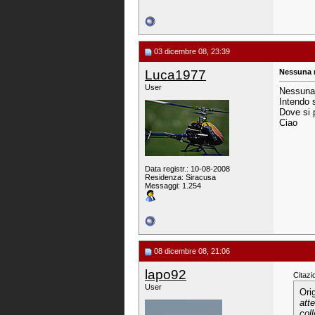
03 dicembre 08, 23:39
Luca1977
Nessuna 
User
Nessuna m
Intendo s
Dove si 
Ciao
Data registr.: 10-08-2008
Residenza: Siracusa
Messaggi: 1.254
08 dicembre 08, 21:06
lapo92
Citazi
User
Ori
att
col