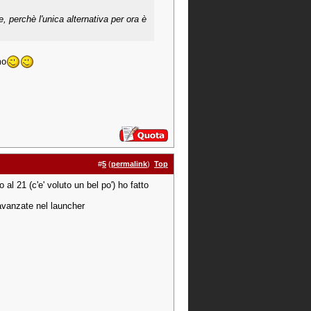
e, perchè l'unica alternativa per ora è
mo
#
5
(
permalink
)
Top
 al 21 (c'e' voluto un bel po') ho fatto
 avanzate nel launcher