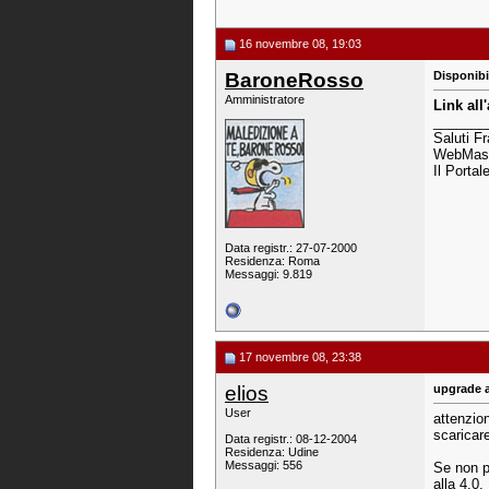
16 novembre 08, 19:03
BaroneRosso
Disponibi
Amministratore
Link all'
_______
Saluti F
WebMast
Il Portal
Data registr.: 27-07-2000
Residenza: Roma
Messaggi: 9.819
17 novembre 08, 23:38
elios
upgrade a
User
attenzion
scaricare
Data registr.: 08-12-2004
Residenza: Udine
Messaggi: 556
Se non po
alla 4.0.