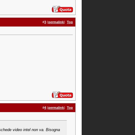
#
3
(
permalink
)
Top
#
4
(
permalink
)
Top
n schede video intel non va. Bisogna
.