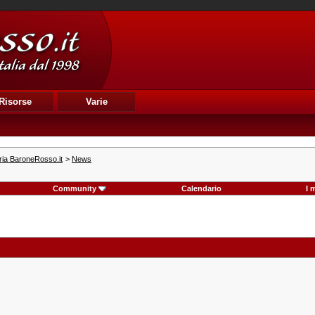
Risorse
Varie
ria BaroneRosso.it
>
News
Community
Calendario
I 