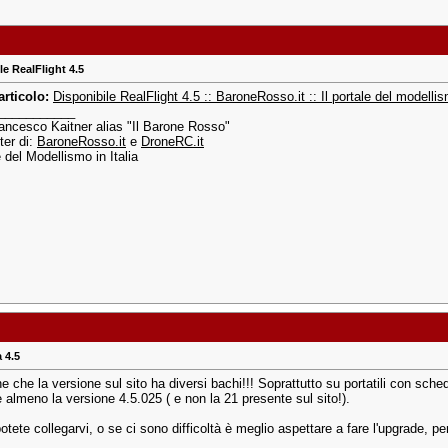
le RealFlight 4.5
articolo:
Disponibile RealFlight 4.5 :: BaroneRosso.it :: Il portale del modellism
___________
rancesco Kaitner alias "Il Barone Rosso"
er di:
BaroneRosso.it
e
DroneRC.it
e del Modellismo in Italia
 4.5
e che la versione sul sito ha diversi bachi!!! Soprattutto su portatili con sche
 almeno la versione 4.5.025 ( e non la 21 presente sul sito!).
tete collegarvi, o se ci sono difficoltà è meglio aspettare a fare l'upgrade, per