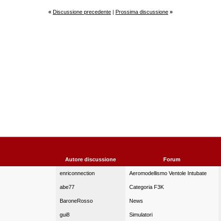
«
Discussione precedente
|
Prossima discussione
»
Autore discussione
Forum
enriconnection
Aeromodellismo Ventole Intubate
abe77
Categoria F3K
BaroneRosso
News
gui8
Simulatori