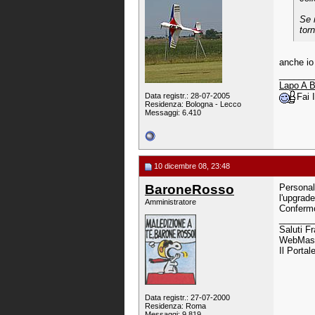
Se 
torn
anche io
_______
Lapo A B
Fai
Data registr.: 28-07-2005
Residenza: Bologna - Lecco
Messaggi: 6.410
10 dicembre 08, 23:48
BaroneRosso
Personalm
l'upgrad
Amministratore
Confermo
_______
Saluti F
WebMast
Il Portal
Data registr.: 27-07-2000
Residenza: Roma
Messaggi: 9.819