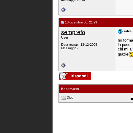
18 dicembre 08, 21:29
semprefo
salve
User
ho format
la pass.
Data registr.: 13-12-2008
Messaggi: 7
chi mi a
grazie
Bookmarks
Digg