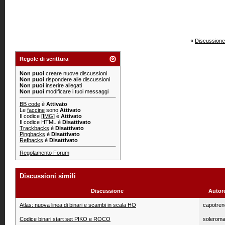
«
Discussione
Regole di scrittura
Non puoi
creare nuove discussioni
Non puoi
rispondere alle discussioni
Non puoi
inserire allegati
Non puoi
modificare i tuoi messaggi
BB code
è
Attivato
Le
faccine
sono
Attivato
Il codice
[IMG]
è
Attivato
Il codice HTML è
Disattivato
Trackbacks
è
Disattivato
Pingbacks
è
Disattivato
Refbacks
è
Disattivato
Regolamento Forum
Discussioni simili
Discussione
Autor
Atlas: nuova linea di binari e scambi in scala HO
capotren
Codice binari start set PIKO e ROCO
soleroma