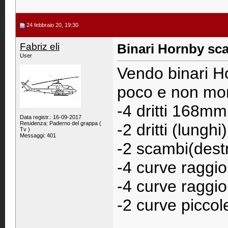
24 febbraio 20, 19:30
Fabriz eli
Binari Hornby sc
User
Vendo binari H
poco e non mont
-4 dritti 168mm
Data registr.: 16-09-2017
Residenza: Paderno del grappa (
-2 dritti (lung
Tv )
Messaggi: 401
-2 scambi(dest
-4 curve raggi
-4 curve raggi
-2 curve piccol