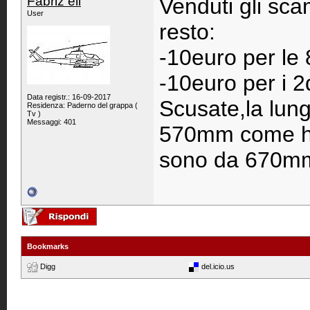
Fabriz eli
Venduti gli sca
User
resto:
-10euro per le 
-10euro per i 2
Data registr.: 16-09-2017
Scusate,la lung
Residenza: Paderno del grappa (
Tv )
Messaggi: 401
570mm come ho s
sono da 670m
Bookmarks
Digg
del.icio.us