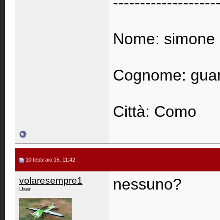
-------------------
Nome: simone
Cognome: guan
Città: Como
10 febbraio 15, 11:42
volaresempre1
nessuno?
User