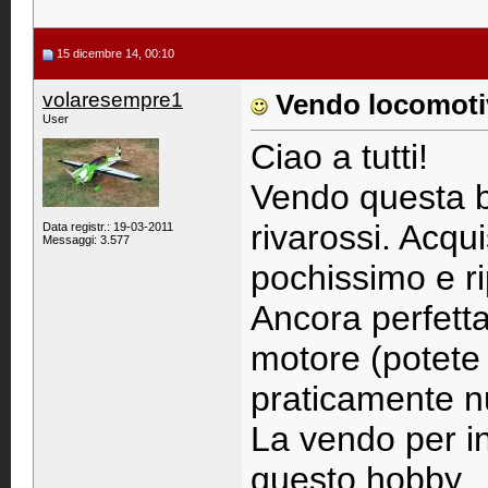
15 dicembre 14, 00:10
volaresempre1
Vendo locomotiv
User
Ciao a tutti!
Vendo questa b
rivarossi. Acqu
Data registr.: 19-03-2011
Messaggi: 3.577
pochissimo e ri
Ancora perfetta
motore (potete 
praticamente n
La vendo per in
questo hobby. .