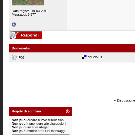
Data registr.: 19-03-2011
Messaggi: 3.577
Bookmarks
Digg
del.icio.us
«
Discussione
Regole di scrittura
Non puoi
creare nuove discussioni
Non puoi
rispondere alle discussioni
Non puoi
inserire allegati
Non puoi
modificare i tuoi messaggi