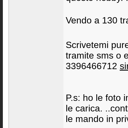
Vendo a 130 tr
Scrivetemi pur
tramite sms o e
3396466712
s
P.s: ho le foto 
le carica. ..co
le mando in pri