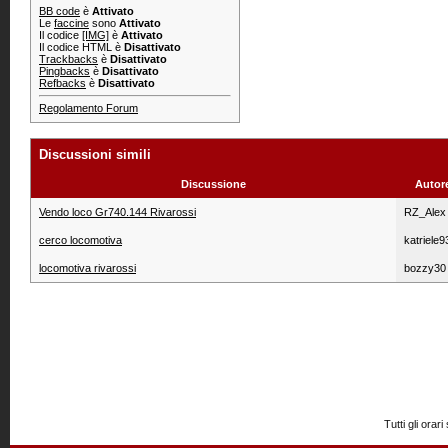
BB code
è
Attivato
Le
faccine
sono
Attivato
Il codice
[IMG]
è
Attivato
Il codice HTML è
Disattivato
Trackbacks
è
Disattivato
Pingbacks
è
Disattivato
Refbacks
è
Disattivato
Regolamento Forum
Discussioni simili
Discussione
Autor
Vendo loco Gr740.144 Rivarossi
RZ_Alex
cerco locomotiva
katriele9
locomotiva rivarossi
bozzy30
Tutti gli or