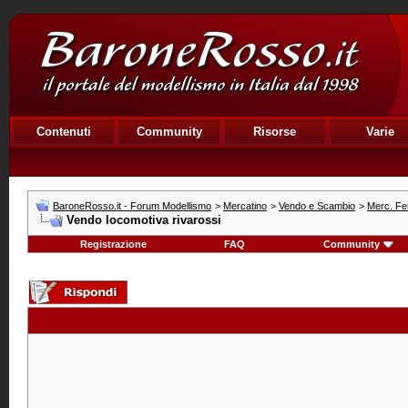
Contenuti
Community
Risorse
Varie
BaroneRosso.it - Forum Modellismo
>
Mercatino
>
Vendo e Scambio
>
Merc. Fe
Vendo locomotiva rivarossi
Registrazione
FAQ
Community