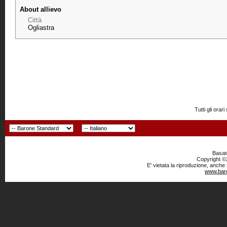
About allievo
Città
Ogliastra
Tutti gli or
Basato
Copyright ©2
E' vietata la riproduzione, anche
www.baro