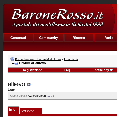
Contenuti
Community
Risorse
Varie
BaroneRosso.it - Forum Modellismo
>
Lista utenti
Profilo di allievo
Registrazione
FAQ
Community
allievo
User
Ultima attività:
02 febbraio 25
17:33
Info
Statistiche