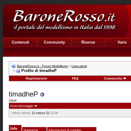
Contenuti
Community
Risorse
Varie
BaroneRosso.it - Forum Modellismo
>
Lista utenti
Profilo di timadheP
Registrazione
FAQ
Community
timadheP
User
Invia messaggio
Ultima attività:
11 marzo 22
12:06
Info
Statistiche
Informazioni di contatto