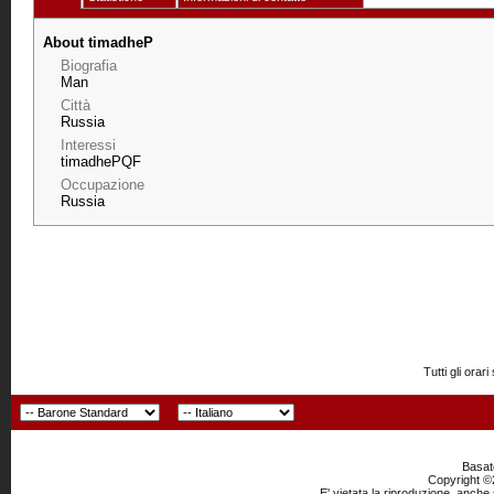
About timadheP
Biografia
Man
Città
Russia
Interessi
timadhePQF
Occupazione
Russia
Tutti gli or
Basato
Copyright ©2
E' vietata la riproduzione, anche