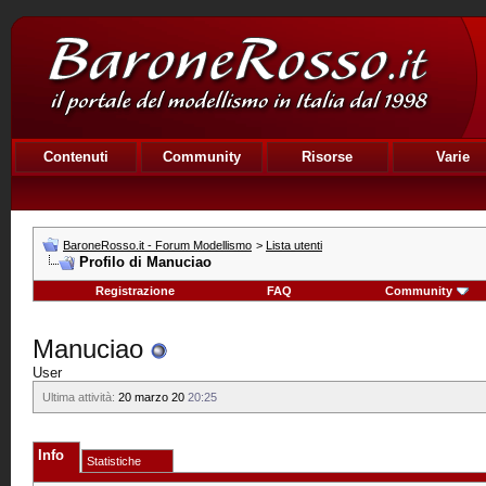
Contenuti
Community
Risorse
Varie
BaroneRosso.it - Forum Modellismo
>
Lista utenti
Profilo di Manuciao
Registrazione
FAQ
Community
Manuciao
User
Ultima attività:
20 marzo 20
20:25
Info
Statistiche