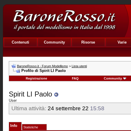
Contenuti
Community
Risorse
Varie
BaroneRosso.it - Forum Modellismo
>
Lista utenti
Profilo di Spirit LI Paolo
Registrazione
FAQ
Community
Spirit LI Paolo
User
Ultima attività:
24 settembre 22
15:58
Info
Statistiche