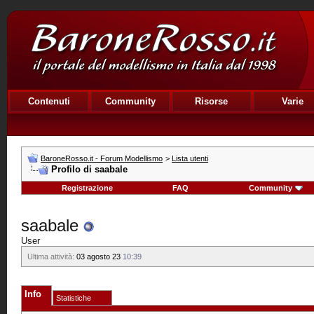
Contenuti
Community
Risorse
Varie
BaroneRosso.it - Forum Modellismo
>
Lista utenti
Profilo di saabale
Registrazione
FAQ
Community
saabale
User
Ultima attività:
03 agosto 23
10:39
Info
Statistiche