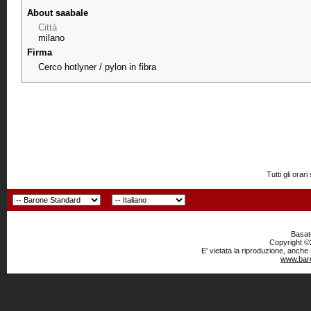
About saabale
Città
milano
Firma
Cerco hotlyner / pylon in fibra
Tutti gli or
Basato
Copyright ©2
E' vietata la riproduzione, anche
www.baro