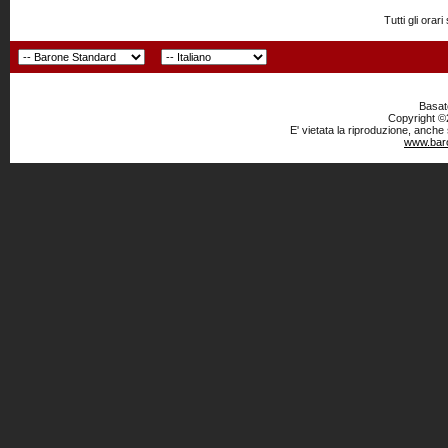
Tutti gli or
Basato
Copyright ©2
E' vietata la riproduzione, anche
www.baro