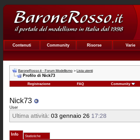
Contenuti
Community
Risorse
Varie
BaroneRosso.it - Forum Modellismo
>
Lista utenti
Profilo di Nick73
Registrazione
FAQ
Community
Nick73
User
Ultima attività:
03 gennaio 26
17:28
Info
Statistiche