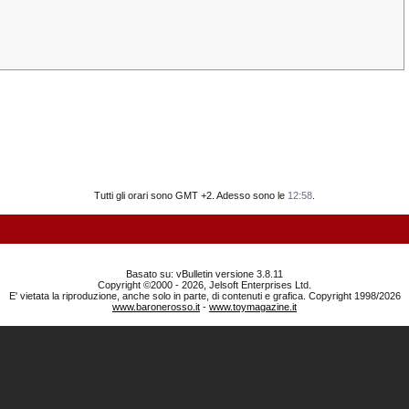
Tutti gli orari sono GMT +2. Adesso sono le
12:58
.
Basato su: vBulletin versione 3.8.11
Copyright ©2000 - 2026, Jelsoft Enterprises Ltd.
E' vietata la riproduzione, anche solo in parte, di contenuti e grafica. Copyright 1998/2026
www.baronerosso.it
-
www.toymagazine.it