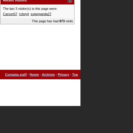
Recent Visitors
The last 3 visitor(s) to this page were:
Carson57
rcboyit
superpanda27
This page has had
873
visits
Contatta staff
-
Home
-
Archivio
-
Privacy
-
Top