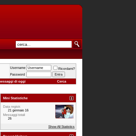
Username
Ricordami?
Password
messaggi di oggi
Cerca
Mini Statistiche
Data registr.
21 gennaio 16
Messaggi totali
26
Show All Statistics