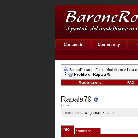
Contenuti
Community
BaroneRosso.it - Forum Modellismo
>
Lista ut
Profilo di Rapala79
Registrazione
FAQ
Rapala79
User
Ultima attività:
02 gennaio 21
22:00
Info
Statistiche