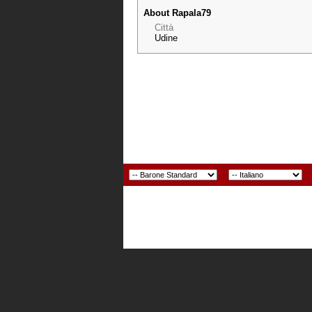
About Rapala79
Città
Udine