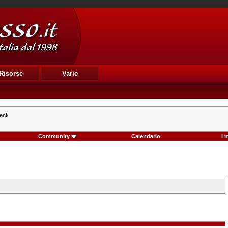
Risorse
Varie
enti
Community
Calendario
I 