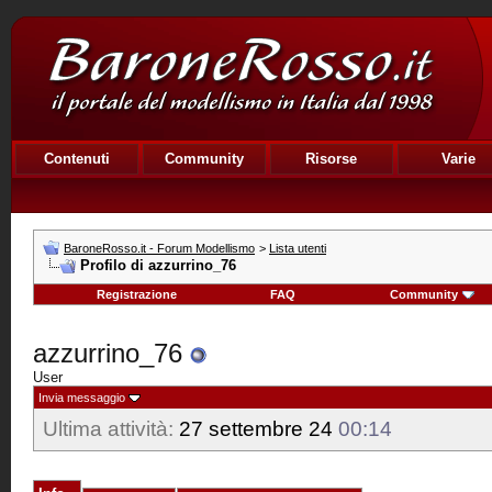
Contenuti
Community
Risorse
Varie
BaroneRosso.it - Forum Modellismo
>
Lista utenti
Profilo di azzurrino_76
Registrazione
FAQ
Community
azzurrino_76
User
Invia messaggio
Ultima attività:
27 settembre 24
00:14