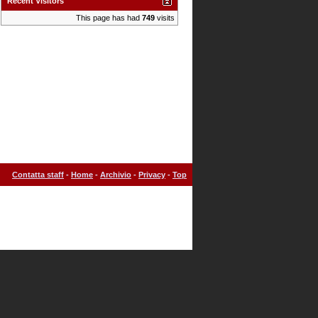
Recent Visitors
This page has had
749
visits
Contatta staff
-
Home
-
Archivio
-
Privacy
-
Top