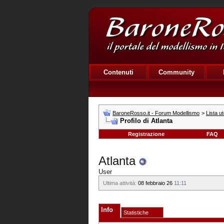
Contenuti
Community
BaroneRosso.it - Forum Modellismo
>
Lista ut
Profilo di Atlanta
Registrazione
FAQ
Atlanta
User
Ultima attività:
08 febbraio 26
11:11
Info
Statistiche