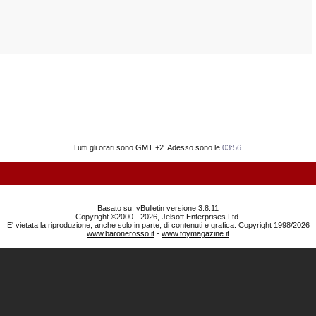
Tutti gli orari sono GMT +2. Adesso sono le
03:56
.
Basato su: vBulletin versione 3.8.11
Copyright ©2000 - 2026, Jelsoft Enterprises Ltd.
E' vietata la riproduzione, anche solo in parte, di contenuti e grafica. Copyright 1998/2026
www.baronerosso.it
-
www.toymagazine.it