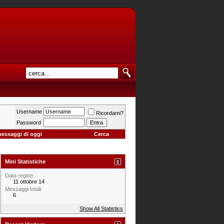
Username
Ricordami?
Password
messaggi di oggi
Cerca
Mini Statistiche
Data registr.
11 ottobre 14
Messaggi totali
6
Show All Statistics