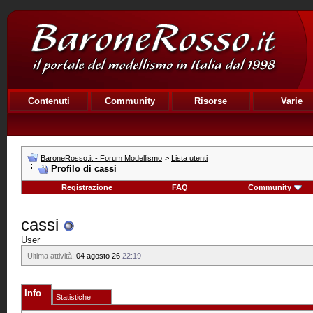
Contenuti
Community
Risorse
Varie
BaroneRosso.it - Forum Modellismo
>
Lista utenti
Profilo di cassi
Registrazione
FAQ
Community
cassi
User
Ultima attività:
04 agosto 26
22:19
Info
Statistiche