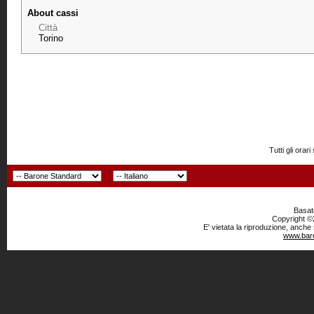
About cassi
Città
Torino
Tutti gli or
Basato
Copyright ©2
E' vietata la riproduzione, anche
www.baro