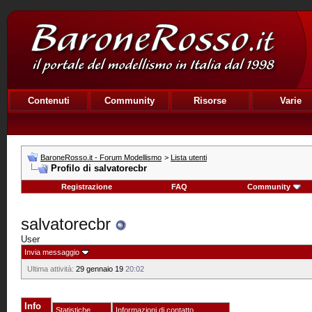
Contenuti
Community
Risorse
Varie
BaroneRosso.it - Forum Modellismo
>
Lista utenti
Profilo di salvatorecbr
Registrazione
FAQ
Community
salvatorecbr
User
Invia messaggio
Ultima attività:
29 gennaio 19
20:02
Info
Statistiche
Informazioni di contatto