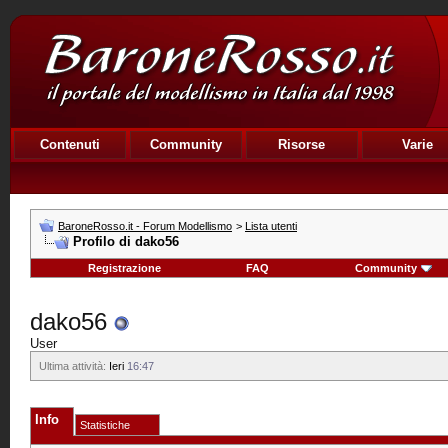
Contenuti
Community
Risorse
Varie
BaroneRosso.it - Forum Modellismo
>
Lista utenti
Profilo di dako56
Registrazione
FAQ
Community
dako56
User
Ultima attività:
Ieri
16:47
Info
Statistiche