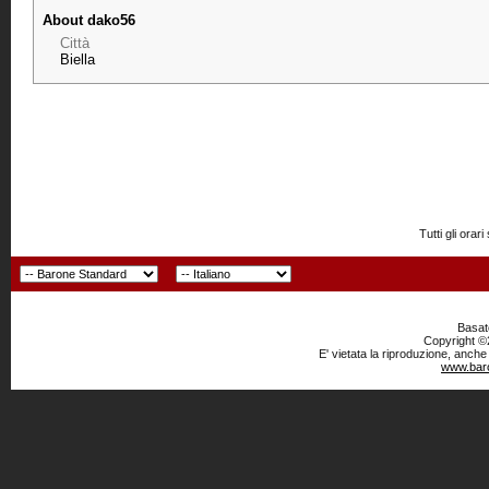
About dako56
Città
Biella
Tutti gli or
Basato
Copyright ©2
E' vietata la riproduzione, anche
www.baro