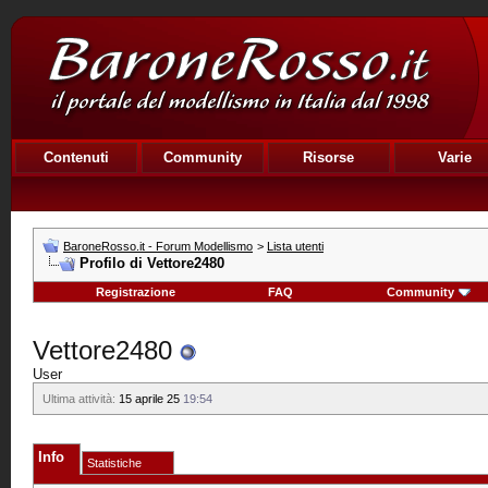
Contenuti
Community
Risorse
Varie
BaroneRosso.it - Forum Modellismo
>
Lista utenti
Profilo di Vettore2480
Registrazione
FAQ
Community
Vettore2480
User
Ultima attività:
15 aprile 25
19:54
Info
Statistiche