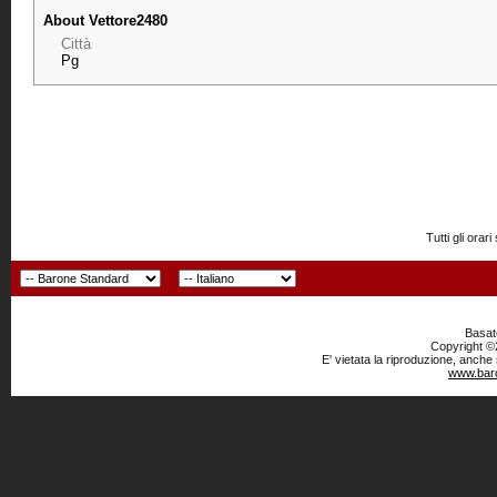
About Vettore2480
Città
Pg
Tutti gli or
Basato
Copyright ©2
E' vietata la riproduzione, anche
www.baro