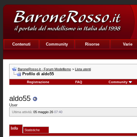
Contenuti
Community
Risorse
Varie
BaroneRosso.it - Forum Modellismo
>
Lista utenti
Profilo di aldo55
Registrazione
FAQ
Community
aldo55
User
Ultima attività:
05 maggio 26
07:40
Info
Statistiche