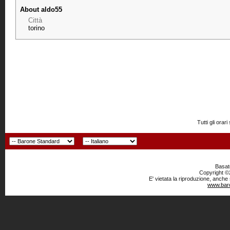
About aldo55
Città
torino
Tutti gli or
Basato
Copyright ©2
E' vietata la riproduzione, anche
www.baro