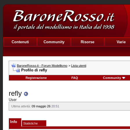
Contenuti
Community
Risorse
Varie
BaroneRosso.it - Forum Modellismo
>
Lista utenti
Profilo di refly
Registrazione
FAQ
Community
refly
User
Ultima attività:
09 maggio 26
20:51
Info
Statistiche