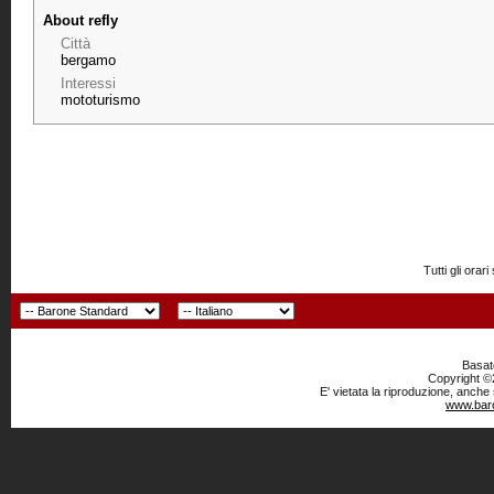
About refly
Città
bergamo
Interessi
mototurismo
Tutti gli or
Basato
Copyright ©2
E' vietata la riproduzione, anche
www.baro