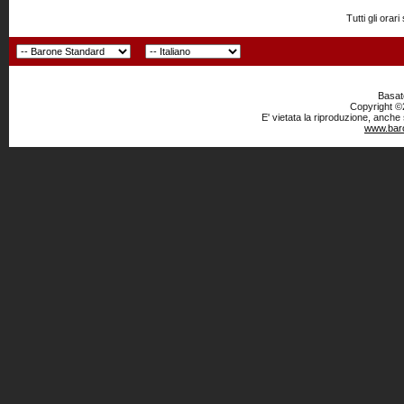
Tutti gli or
Basato
Copyright ©2
E' vietata la riproduzione, anche
www.baro