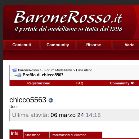
Contenuti
Community
Risorse
Varie
BaroneRosso.it - Forum Modellismo
>
Lista utenti
Profilo di chicco5563
Registrazione
FAQ
Community
chicco5563
User
Ultima attività:
06 marzo 24
14:18
Info
Statistiche
Informazioni di contatto